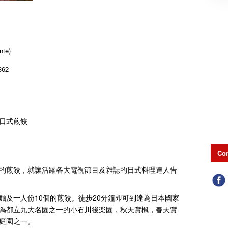
nte)
362
日式煎餃
Con
的煎餃，就讓活躍各大電視節目及雜誌的日式料理達人告
麵及一人份10個的煎餃。徒步20分鐘即可到達為日本國家
為都立九大名園之一的小石川後楽園，秋天賞楓，春天賞
庭園之一。