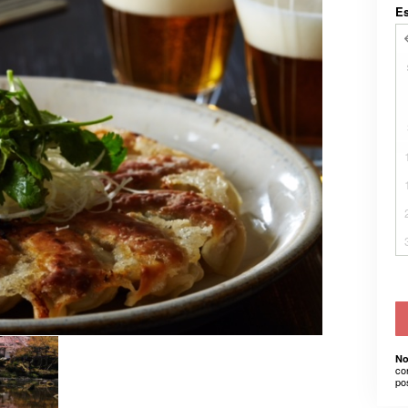
E
No
co
po