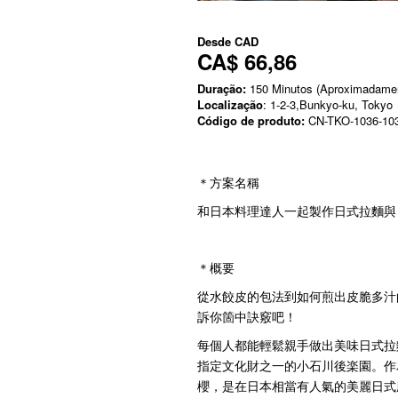
Desde
CAD
CA$ 66,86
Duração:
150 Minutos (Aproximadame
Localização
: 1-2-3,Bunkyo-ku, Tokyo
Código de produto:
CN-TKO-1036-10
＊方案名稱
和日本料理達人一起製作日式拉麵與
＊概要
從水餃皮的包法到如何煎出皮脆多汁
訴你箇中訣竅吧！
每個人都能輕鬆親手做出美味日式拉
指定文化財之一的小石川後楽園。作
櫻，是在日本相當有人氣的美麗日式