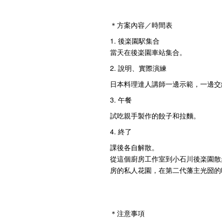
＊方案內容／時間表
1. 後楽園駅集合
當天在後楽園車站集合。
2. 說明、實際演練
日本料理達人講師一邊示範，一邊
3. 午餐
試吃親手製作的餃子和拉麵。
4. 終了
課後各自解散。
從這個廚房工作室到小石川後楽園散
房的私人花園，在第二代藩主光圀的
＊注意事項