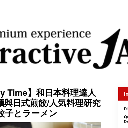
nary Time】和日本料理達人
I
麵與日式煎餃/人気料理研究
Di
餃子とラーメン
Q
De