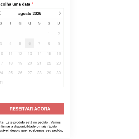
scolha uma data
*
agosto
2026
S
T
Q
Q
S
S
D
1
2
3
4
5
6
7
8
9
10
11
12
13
14
15
16
17
18
19
20
21
22
23
24
25
26
27
28
29
30
31
RESERVAR AGORA
Este produto está no pedido . Vamos
ta:
nfirmar a disponibilidade o mais rápido
ssível, depois que recebemos seu pedido.