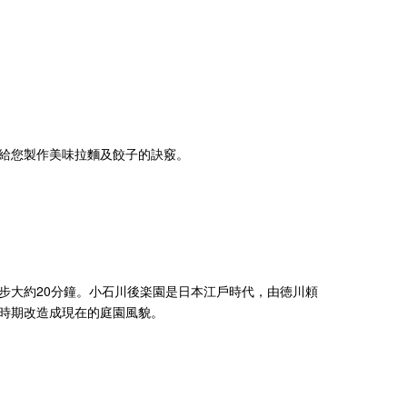
交給您製作美味拉麵及餃子的訣竅。
步大約20分鐘。小石川後楽園是日本江戶時代，由徳川頼
時期改造成現在的庭園風貌。