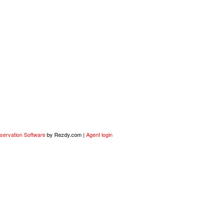
servation Software
by Rezdy.com |
Agent login