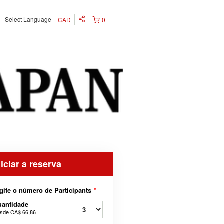
Select Language
CAD
0
niciar a reserva
gite o número de Participants
*
uantidade
sde
CA$ 66,86