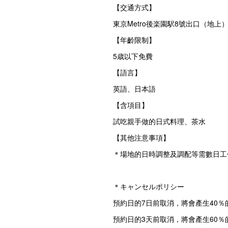
【交通方式】
東京Metro後楽園駅8號出口（地上
【年齡限制】
5歳以下免費
【語言】
英語、日本語
【含項目】
試吃親手做的日式料理、茶水
【其他注意事項】
＊場地的日時調整及調配等需數日工
＊キャンセルポリシー
預約日的7日前取消，將會產生40％
預約日的3天前取消，將會產生60％