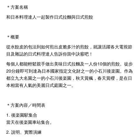
＊方案名稱
和日本料理達人一起製作日式拉麵與日式煎餃
＊概要
從水餃皮的包法到如何煎出皮脆多汁的煎餃，就讓活躍各大電視節
目及雜誌的日式料理達人告訴你箇中訣竅吧！
每個人都能輕鬆親手做出美味日式拉麵及一人份10個的煎餃。徒步
20分鐘即可到達為日本國家指定文化財之一的小石川後楽園。作為
都立九大名園之一的小石川後楽園，秋天賞楓，春天賞櫻，是在日
本相當有人氣的美麗日式庭園之一。
＊方案內容／時間表
1. 後楽園駅集合
當天在後楽園車站集合。
2. 說明、實際演練