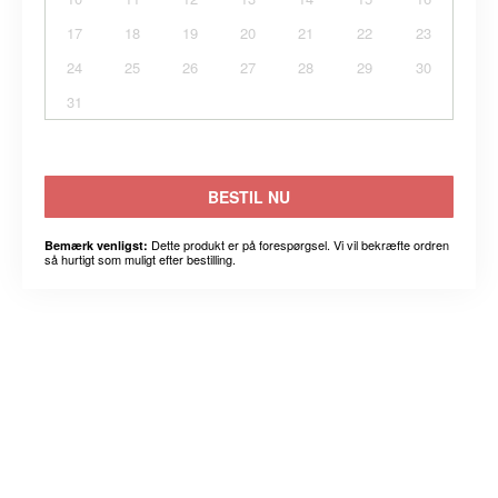
17
18
19
20
21
22
23
24
25
26
27
28
29
30
31
BESTIL NU
Dette produkt er på forespørgsel. Vi vil bekræfte ordren
Bemærk venligst:
så hurtigt som muligt efter bestilling.