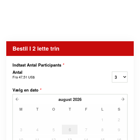
Bestil I 2 lette trin
Indtast Antal Participants
*
Antal
Fra
47,51 US$
Vælg en dato
*
august
2026
M
T
O
T
F
L
S
1
2
3
4
5
6
7
8
9
10
11
12
13
14
15
16