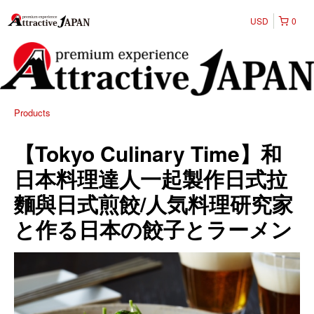
USD
0
Products
【Tokyo Culinary Time】和
日本料理達人一起製作日式拉
麵與日式煎餃/人気料理研究家
と作る日本の餃子とラーメン