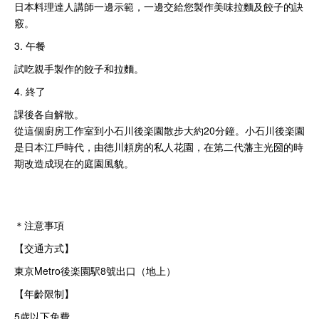
日本料理達人講師一邊示範，一邊交給您製作美味拉麵及餃子的訣
竅。
3. 午餐
試吃親手製作的餃子和拉麵。
4. 終了
課後各自解散。
從這個廚房工作室到小石川後楽園散步大約20分鐘。小石川後楽園
是日本江戶時代，由徳川頼房的私人花園，在第二代藩主光圀的時
期改造成現在的庭園風貌。
＊注意事項
【交通方式】
東京Metro後楽園駅8號出口（地上）
【年齡限制】
5歳以下免費