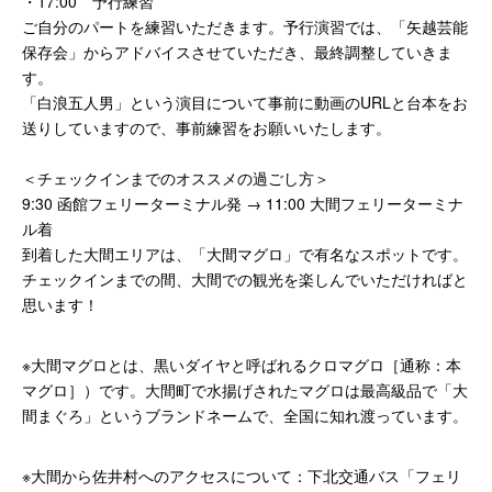
・17:00 予行練習
ご自分のパートを練習いただきます。予行演習では、「矢越芸能
保存会」からアドバイスさせていただき、最終調整していきま
す。
「白浪五人男」という演目について事前に動画のURLと台本をお
送りしていますので、事前練習をお願いいたします。
＜チェックインまでのオススメの過ごし方＞
9:30 函館フェリーターミナル発 → 11:00 大間フェリーターミナ
ル着
到着した大間エリアは、「大間マグロ」で有名なスポットです。
チェックインまでの間、大間での観光を楽しんでいただければと
思います！
※大間マグロとは、黒いダイヤと呼ばれるクロマグロ［通称：本
マグロ］）です。大間町で水揚げされたマグロは最高級品で「大
間まぐろ」というブランドネームで、全国に知れ渡っています。
※大間から佐井村へのアクセスについて：下北交通バス「フェリ