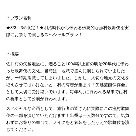
＊プラン名称
★3/3～3/5限定！★明治時代から伝わる伝統的な漁村歌舞伎を実
際にお祭りで演じるスペシャルプラン！
＊概要
佐井村の矢越地区に、遡ること100年以上前の明治20年代に伝わ
った歌舞伎の文化。当時は、地域で盛んに演じられていました
が、一時期消滅してしまいました。しかし、大切な地元の文化を
絶えさせてはいけないと、村の有志が集まり「矢越芸能保存会」
として大切に受け継いでいます。毎年3月に行われる祭事では村
の祝事として公演が行われます。
スペシャルな企画として、旅行者の皆さんに実際にこの漁村歌舞
伎の一部を演じていただけます！出番は一人数分ですので、気負
わずにお祭りの舞台で、メイクをと衣装をしたうえで歌舞伎を演
じてください。