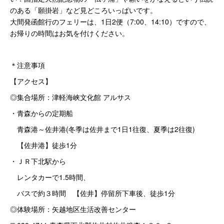
のある「願掛岩」など見どころいっぱいです。
大間発函館行のフェリーは、1日2便（7:00、14:10）ですので、
お帰りの時間はお気を付けください。
＊注意事項
【アクセス】
◎集合場所：津軽海峡文化館 アルサス
・青森からの定期船
青森港～佐井港(冬季は佐井まで1日1往復、夏季は2往復)
【佐井港】徒歩1分
・ＪＲ下北駅から
レンタカーで1.5時間、
バスで約３時間 【佐井】停留所下車後、徒歩1分
◎体験場所：矢越地区生活改善センター