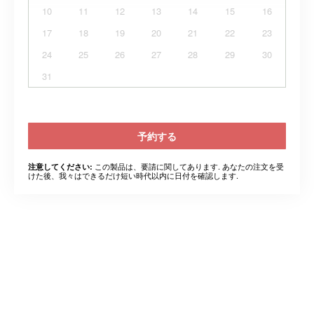
10
11
12
13
14
15
16
17
18
19
20
21
22
23
24
25
26
27
28
29
30
31
予約する
この製品は、要請に関してあります. あなたの注文を受
注意してください:
けた後、我々はできるだけ短い時代以内に日付を確認します.