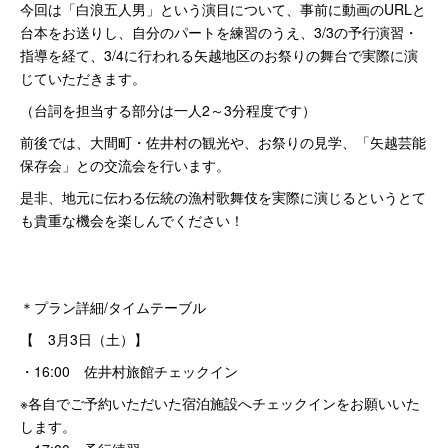
今回は「白浪五人男」という演目について、事前に動画のURLと
台本をお送りし、自分のパートを練習のうえ、3/3の予行演習・
指導を経て、3/4に行われる矢越地区のお祭りの舞台で実際に演
じていただきます。
（台詞を担当する部分は一人2～3分程度です）
前後では、大間町・佐井村の観光や、お祭りの見学、「矢越芸能
保存会」との交流会を行います。
是非、地元に伝わる伝統の漁村歌舞伎を実際に演じるというとて
も貴重な機会を楽しんでください！
＊プラン詳細/タイムテーブル
【 3月3日（土）】
・16:00 佐井村旅館チェックイン
※各自でご予約いただいた宿泊施設へチェックインをお願いいた
します。