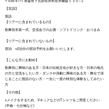
〒039-4711 青森県下北郡佐井村佐井糠森１３０−２
【言語】
英語
【ツアーに含まれているもの】
歌舞伎衣装一式、交流会でのお酒・ソフトドリンク・おつまみ
【ツアーに含まれていないもの】
宿泊 ※2泊分の宿泊予約をお願いいたします。
【こんな方にお勧め】
歌舞伎に興味のある方・日本の伝統文化が好きな方・日本の地元
の方と交流をしたい方・ダンスや演劇に興味のある方・舞台で演
じることに抵抗のない方・一生に一度の特別な体験をしてみたい
方
【その他】
※メイクをするため、VネックなどのTシャツをご用意ください
(半袖・七分袖など)