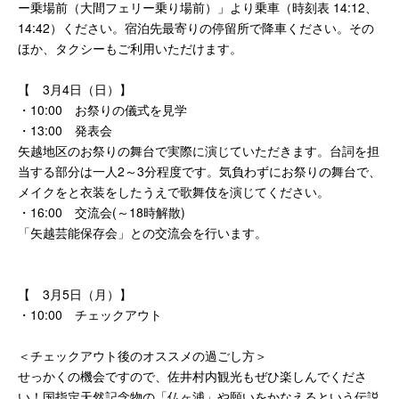
ー乗場前（大間フェリー乗り場前）」より乗車（時刻表 14:12、
14:42）ください。宿泊先最寄りの停留所で降車ください。その
ほか、タクシーもご利用いただけます。
【 3月4日（日）】
・10:00 お祭りの儀式を見学
・13:00 発表会
矢越地区のお祭りの舞台で実際に演じていただきます。台詞を担
当する部分は一人2～3分程度です。気負わずにお祭りの舞台で、
メイクをと衣装をしたうえで歌舞伎を演じてください。
・16:00 交流会(～18時解散)
「矢越芸能保存会」との交流会を行います。
【 3月5日（月）】
・10:00 チェックアウト
＜チェックアウト後のオススメの過ごし方＞
せっかくの機会ですので、佐井村内観光もぜひ楽しんでくださ
い！国指定天然記念物の「仏ヶ浦」や願いをかなえるという伝説