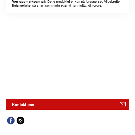
Dette produktet er kun på forespørsel. Vi bekrefter
Vær oppmerksom på:
tilgjengelighet så snart som mulig etter vi har mottatt din ordre.
Kontakt oss