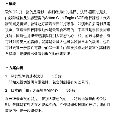
＊概要
殺陣(武打)，指的是電影、戲劇所演出的格鬥、決鬥場面的演技。
由殺陣經驗及知識豐富的Action Club Eagle (ACE)進行課程！代表
講師潮見勇輝，曾遠赴好萊塢學習武打動作，並演出許多電影及電
視劇。來這學習殺陣跟動作是最適合不過的！不單只是學習技術跟
技能，同時也是學習感謝與替別人著想的心「和」的難得機會。有
可以對應英文的講師，就算是外國人也可以體驗日本的殺陣。也許
可以更進一步接近電影中的武士呦？由演技指導經驗豐富的講師親
自指導，也能做出像電影般的動作電影呦。
＊方案內容
1．關於殺陣的基本說明 5分鐘
一開始先親切說明何謂殺陣。包含與劍道有何差異等。
2．日本的「和」之面對事物的心 5分鐘
在ACE最重視的就是「替別人著想的心」，將透過殺陣向各位說
明。殺陣是有對方在才能成立的。不僅是學習殺陣的技術，連面對
事物的心也一起學習吧。