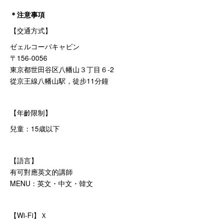
＊注意事項
【交通方式】
ゼェルコーバキャビン
〒156-0056
東京都世田谷区八幡山３丁目６-2
從京王線八幡山駅，徒步11分鐘
【年齡限制】
兒童：15歳以下
【語言】
有可對應英文的講師
MENU：英文・中文・韓文
【Wi-Fi】Ｘ