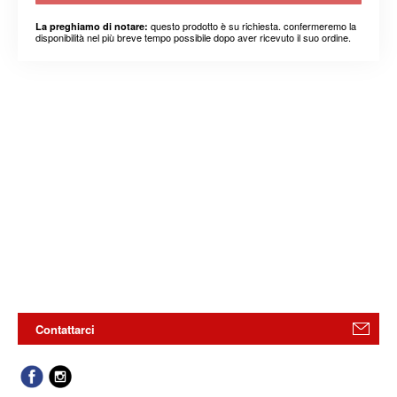
questo prodotto è su richiesta. confermeremo la
La preghiamo di notare:
disponibilità nel più breve tempo possibile dopo aver ricevuto il suo ordine.
Contattarci