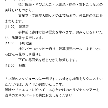
揚げ饅頭・きびだんご・人形焼・抹茶・雷おこしなどの
美味しいものから、
文扇堂・文庫屋大関などの工芸品まで、仲見世の名店を
まわります。
[11:00] 浅草寺
参拝前に参拝方法や歴史を学べます。おみくじを引いた
り、浅草寺を参拝します。
[11:30] 下町散策
神谷バー→ホッピー通り→浅草演芸ホール→まるごとに
っぽん→花やしき通りと
下町の雰囲気を感じながら散策します。
[12:00] 解散
＊上記のスケジュールは一例です。お好きな場所をリクエストい
ただければ、ガイドが調整いたします。
興味やリクエストに沿って、あなただけのオリジナルツアーを、
浅草のエキスパートと共にお楽しみください！