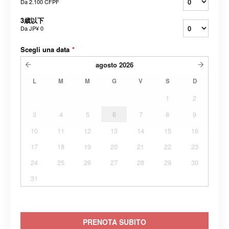
Da
2.100 CFPF
3歳以下
Da
JP¥ 0
Scegli una data
*
agosto
2026
L
M
M
G
V
S
D
1
2
3
4
5
6
7
8
9
10
11
12
13
14
15
16
17
18
19
20
21
22
23
24
25
26
27
28
29
30
31
PRENOTA SUBITO