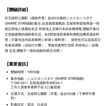
【體驗詳細】
於五稜郭公園駅（函館市電）徒歩0分鐘的シエスタハコダテ
(SHARE STAR函館)集合,在居酒屋激戰區-五稜郭和當地導遊一同
探訪當地人推薦的名店 和當地人交換日本的各種情報,體驗不會日
文也能盡興的函館夜生活。在3間當地居酒屋和酒吧品嚐美酒及料
理（方案包含內容為每間１杯酒１樣料理）。當然也可以追加其它
美食或酒類（須自行付費）。導遊也會幫忙拍照 和當地人一起喝
酒 交流,體驗不一樣的函館的夜生活吧！
【重要資訊】
體驗時間：180分鐘
集合地點：シエスタハコダテ (SHARE STAR函館)
〒040-0011 北海道函館市本町24-1
工作人員會拿著牌子在入口處迎接
交通方式：五稜郭公園駅（市電）徒歩0分鐘（下車即可看
到）
對應語言：英語、日本語