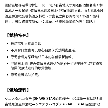
函館在地導遊帶你探訪一間一間只有當地人才知道的個性名店！和
當地人一起喝酒 ,體驗日本酒和日本特有的喝酒文化。在3間當地居
酒屋和酒吧品嚐美酒及料理（方案包含內容為每間１杯酒１樣料
理）。可以選擇英語或中文導遊。快來體驗函館的夜生活吧！
【體驗特色】
探訪當地人推薦名店！
不用會日文也可以放心點菜享受熱鬧夜生活。
導遊會邊介紹函館或日本的各種最新情報。
品嚐日本酒 ,親自體驗日式燒烤的絕妙技術與美味等 ,沒有導遊
陪同便無法進行的珍貴體驗。
導遊也可協助拍照。
【體驗流程】
シエスタハコダテ (SHARE STAR函館)集合→和導遊一起探訪3間
當地居酒屋和酒吧→シエスタハコダテ (SHARE STAR函館)解散