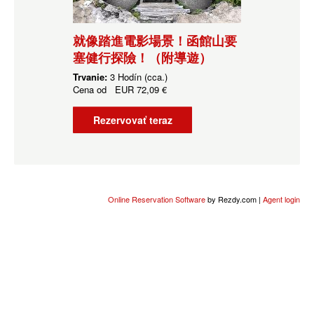
就像踏進電影場景！函館山要
塞健行探險！（附導遊）
Trvanie:
3 Hodín (cca.)
Cena od
EUR
72,09 €
Rezervovať teraz
Online Reservation Software
by Rezdy.com |
Agent login