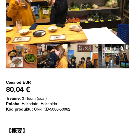
Cena od
EUR
80,04 €
Trvanie:
3 Hodín (cca.)
Poloha
: Hakodate, Hokkaido
Kód produktu:
CN-HKD-5006-50062
【概要】