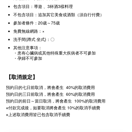
包含項目：導遊 、3杯酒3樣料理
不包含項目：追加其它美食或酒類（須自行付費）
參加者條件：20歳～75歳
免費無線網路：×
洗手間(蹲式 坐式)：〇
其他注意事項：
・患有心臟病或其他特殊重大疾病者不可參加
・孕婦不可參加
【取消規定】
預約日的七日前取消，將會產生 40%的取消費用
預約日的三日前取消，將會產生 60%的取消費用
預約日的前日～當日取消，將會產生 100%的取消費用
※付款完成後，如要取消將會產生 10%的取消手續費
※上述取消費用皆已包含取消手續費