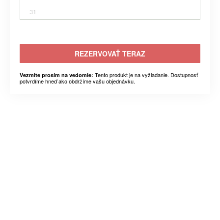
31
REZERVOVAŤ TERAZ
Tento produkt je na vyžiadanie. Dostupnosť
Vezmite prosím na vedomie:
potvrdíme hneď ako obdržíme vašu objednávku.