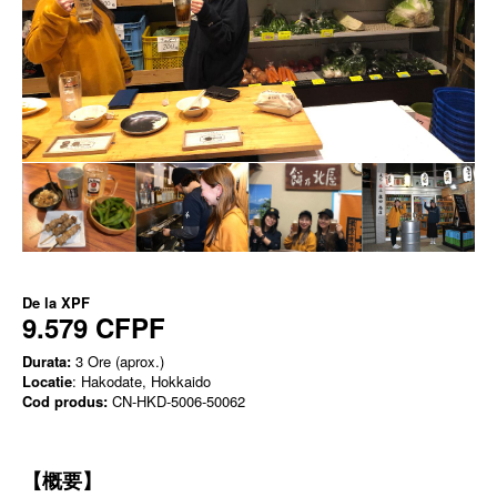
De la
XPF
9.579 CFPF
Durata:
3 Ore (aprox.)
Locatie
: Hakodate, Hokkaido
Cod produs:
CN-HKD-5006-50062
【概要】