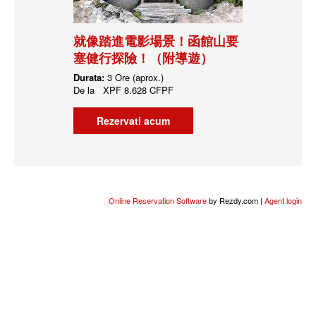
就像踏進電影場景！函館山要
塞健行探險！（附導遊）
Durata:
3 Ore (aprox.)
De la
XPF
8.628 CFPF
Rezervati acum
Online Reservation Software
by Rezdy.com |
Agent login