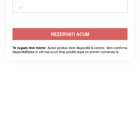
31
REZERVATI ACUM
Acest produs este disponibil la cerere. Vom confirma
Te rugam tine minte:
disponibilitatea in cel mai scurt timp posibil dupa ce primim comanda ta.