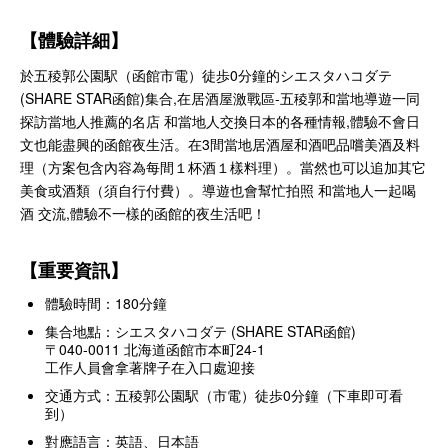
【體驗詳細】
於五稜郭公園駅（函館市電）徒歩0分鐘的シエスタハコダテ
(SHARE STAR函館)集合,在居酒屋激戰區-五稜郭和當地導遊一同
探訪當地人推薦的名店 和當地人交換日本的各種情報,體驗不會日
文也能盡興的函館夜生活。在3間當地居酒屋和酒吧品嚐美酒及料
理（方案包含內容為每間１杯酒１樣料理）。當然也可以追加其它
美食或酒類（須自行付費）。導遊也會幫忙拍照 和當地人一起喝
酒 交流,體驗不一樣的函館的夜生活吧！
【重要資訊】
體驗時間：180分鐘
集合地點：シエスタハコダテ (SHARE STAR函館)
〒040-0011 北海道函館市本町24-1
工作人員會拿著牌子在入口處迎接
交通方式：五稜郭公園駅（市電）徒歩0分鐘（下車即可看
到）
對應語言：英語、日本語