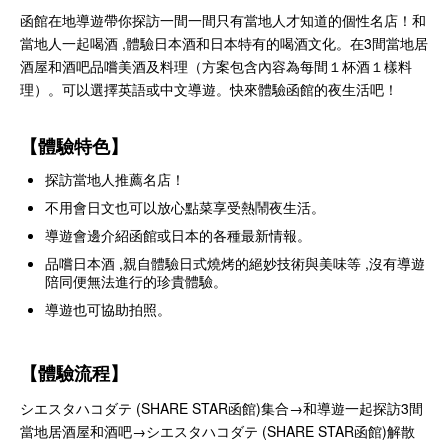
函館在地導遊帶你探訪一間一間只有當地人才知道的個性名店！和
當地人一起喝酒 ,體驗日本酒和日本特有的喝酒文化。在3間當地居
酒屋和酒吧品嚐美酒及料理（方案包含內容為每間１杯酒１樣料
理）。可以選擇英語或中文導遊。快來體驗函館的夜生活吧！
【體驗特色】
探訪當地人推薦名店！
不用會日文也可以放心點菜享受熱鬧夜生活。
導遊會邊介紹函館或日本的各種最新情報。
品嚐日本酒 ,親自體驗日式燒烤的絕妙技術與美味等 ,沒有導遊
陪同便無法進行的珍貴體驗。
導遊也可協助拍照。
【體驗流程】
シエスタハコダテ (SHARE STAR函館)集合→和導遊一起探訪3間
當地居酒屋和酒吧→シエスタハコダテ (SHARE STAR函館)解散