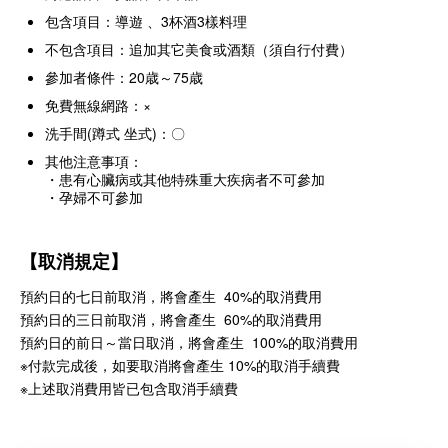
包含項目：導遊 、3杯酒3樣料理
不包含項目：追加其它美食或酒類（須自行付費）
參加者條件：20歳～75歳
免費無線網路：×
洗手間(蹲式 坐式)：〇
其他注意事項：
・患有心臟病或其他特殊重大疾病者不可參加
・孕婦不可參加
【取消規定】
預約日的七日前取消，將會產生 40%的取消費用
預約日的三日前取消，將會產生 60%的取消費用
預約日的前日～當日取消，將會產生 100%的取消費用
※付款完成後，如要取消將會產生 10%的取消手續費
※上述取消費用皆已包含取消手續費