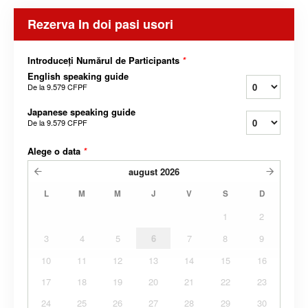
Rezerva In doi pasi usori
Introduceți Numărul de Participants
*
English speaking guide
De la
9.579 CFPF
Japanese speaking guide
De la
9.579 CFPF
Alege o data
*
august
2026
L
M
M
J
V
S
D
1
2
3
4
5
6
7
8
9
10
11
12
13
14
15
16
17
18
19
20
21
22
23
24
25
26
27
28
29
30