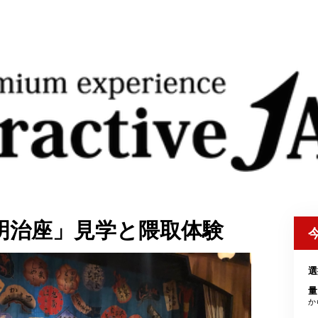
明治座」見学と隈取体験
選
量
か