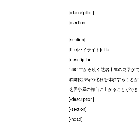
[/description]
[/section]
[section]
[title]ハイライト[/title]
[description]
1894年から続く芝居小屋の見学ができ
歌舞伎独特の化粧を体験することができ
芝居小屋の舞台に上がることができ、
[/description]
[/section]
[/head]