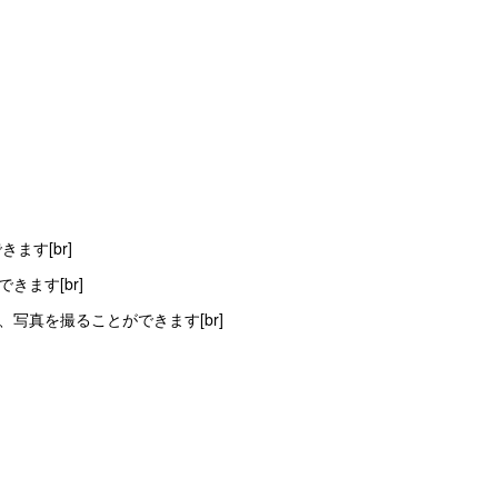
ます[br]
ます[br]
写真を撮ることができます[br]