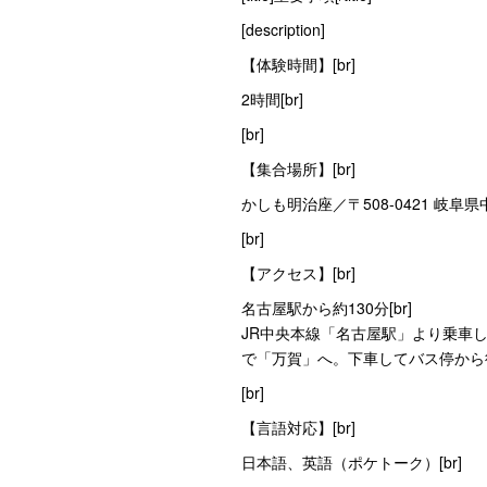
[description]
【体験時間】[br]
2時間[br]
[br]
【集合場所】[br]
かしも明治座／〒508-0421 岐阜県中津
[br]
【アクセス】[br]
名古屋駅から約130分[br]
JR中央本線「名古屋駅」より乗車
で「万賀」へ。下車してバス停から徒
[br]
【言語対応】[br]
日本語、英語（ポケトーク）[br]