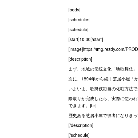
[body]
[schedules]
[schedule]
[start]10:30[/start]
[image]https://img.rezdy.com/PR
[description]
まず、地域の伝統文化「地歌舞伎」に
次に、1894年から続く芝居小屋「か
いよいよ、歌舞伎独自の化粧方法であ
隈取りが完成したら、実際に使われ
できます。[br]
歴史ある芝居小屋で役者になりきって
[/description]
[/schedule]