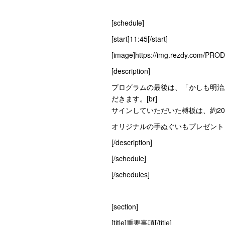
[schedule]
[start]11:45[/start]
[image]https://img.rezdy.com/PR
[description]
プログラムの最後は、「かしも明治
だきます。[br]
サインしていただいた榑板は、約20年
オリジナルの手ぬぐいもプレゼントしま
[/description]
[/schedule]
[/schedules]
[section]
[title]重要事項[/title]