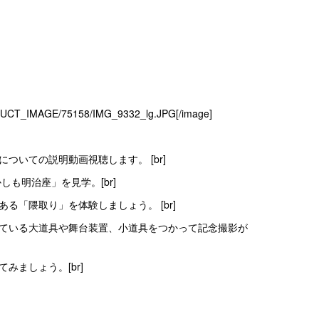
ODUCT_IMAGE/75158/IMG_9332_lg.JPG[/image]
ついての説明動画視聴します。 [br]
しも明治座」を見学。[br]
る「隈取り」を体験しましょう。 [br]
ている大道具や舞台装置、小道具をつかって記念撮影が
みましょう。[br]