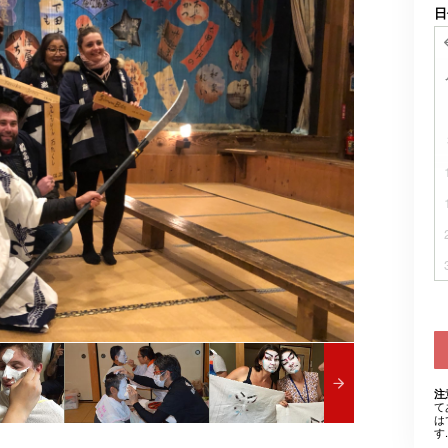
日
注
て
は
す.