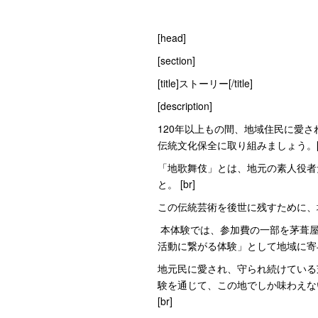
[head]
[section]
[title]ストーリー[/title]
[description]
120年以上もの間、地域住民に愛
伝統文化保全に取り組みましょう。[b
「地歌舞伎」とは、地元の素人役者
と。 [br]
この伝統芸術を後世に残すために、地
本体験では、参加費の一部を茅葺屋
活動に繋がる体験」として地域に寄与し
地元民に愛され、守られ続けている
験を通じて、この地でしか味わえな
[br]