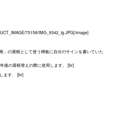
ODUCT_IMAGE/75158/IMG_9342_lg.JPG[/image]
座」の屋根として使う榑板に自分のサインを書いていた
後の屋根替えの際に使用します。 [br]
す。 [br]