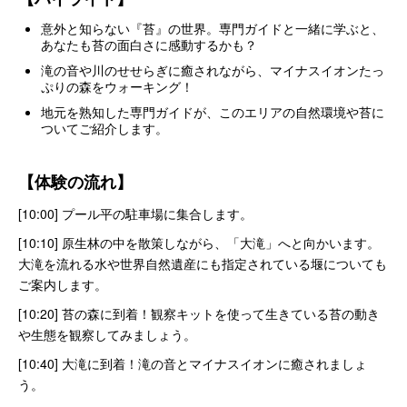
意外と知らない『苔』の世界。専門ガイドと一緒に学ぶと、
あなたも苔の面白さに感動するかも？
滝の音や川のせせらぎに癒されながら、マイナスイオンたっ
ぷりの森をウォーキング！
地元を熟知した専門ガイドが、このエリアの自然環境や苔に
ついてご紹介します。
【体験の流れ】
[10:00] プール平の駐車場に集合します。
[10:10] 原生林の中を散策しながら、「大滝」へと向かいます。
大滝を流れる水や世界自然遺産にも指定されている堰についても
ご案内します。
[10:20] 苔の森に到着！観察キットを使って生きている苔の動き
や生態を観察してみましょう。
[10:40] 大滝に到着！滝の音とマイナスイオンに癒されましょ
う。