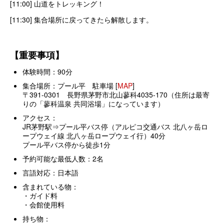
[11:00] 山道をトレッキング！
[11:30] 集合場所に戻ってきたら解散します。
【重要事項】
体験時間：90分
集合場所：
プール平 駐車場 [
MAP
]
〒391-0301 長野県茅野市北山蓼科4035-170（住所は最寄
りの「蓼科温泉 共同浴場」になっています）
アクセス：
JR茅野駅⇒プール平バス停（アルピコ交通バス 北八ヶ岳ロ
ープウェイ線 北八ヶ岳ロープウェイ行）40分
プール平バス停から徒歩1分
予約可能な最低人数：2名
言語対応：日本語
含まれている物：
・ガイド料
・会館使用料
持ち物：