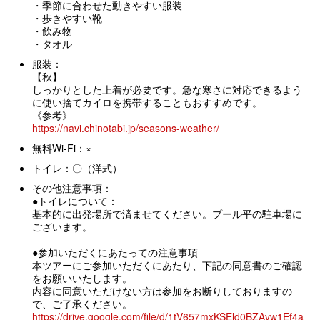
・季節に合わせた動きやすい服装
・歩きやすい靴
・飲み物
・タオル
服装：
【秋】
しっかりとした上着が必要です。急な寒さに対応できるよう
に使い捨てカイロを携帯することもおすすめです。
《参考》
https://navi.chinotabi.jp/seasons-weather/
無料Wi-Fi：×
トイレ：〇（洋式）
その他注意事項：
●トイレについて：
基本的に出発場所で済ませてください。プール平の駐車場に
ございます。
●参加いただくにあたっての注意事項
本ツアーにご参加いただくにあたり、下記の同意書のご確認
をお願いいたします。
内容に同意いただけない方は参加をお断りしておりますの
で、ご了承ください。
https://drive.google.com/file/d/1tV657mxKSEld0BZAvw1Ef4a