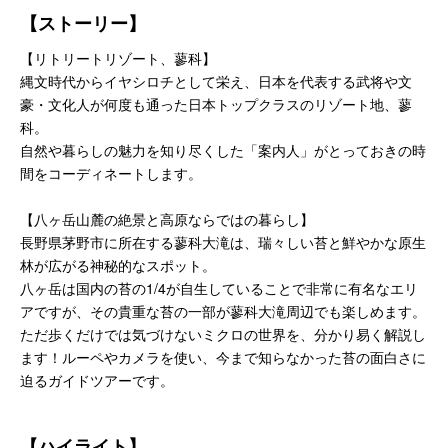
【ストーリー】
【リトリートリゾート、蓼科】
縄文時代からイヤシロチとして栄え、日本を代表する武将や文
豪・文化人が何度も通った日本トップクラスのリゾート地、蓼
科。
自然や暮らしの魅力を知り尽くした「案内人」がとっておきの時
間をコーディネートします。
【八ヶ岳山麓の絶景と高原ならではの暮らし】
長野県茅野市に所在する蓼科大滝は、瑞々しい苔と鮮やかな原生
林が広がる神秘的なスポット。
八ヶ岳は国内の苔の1/4が自生していることで非常に有名なエリ
アですが、その貴重な苔の一部が蓼科大滝周辺でも楽しめます。
ただ歩くだけでは気づけないミクロの世界を、分かり易く解説し
ます！ルーペやカメラを使い、今まで知らなかった苔の面白さに
迫るガイドツアーです。
【ハイライト】