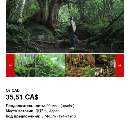
От
CAD
35,51 CA$
Продолжительность:
90 мин. (прибл.)
Место встречи
: 茅野市, Japan
Код предложения:
JP-NGN-7194-71946