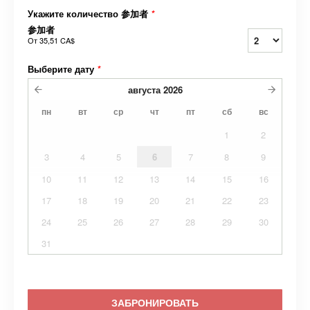
Укажите количество 参加者
*
参加者
От
35,51 CA$
Выберите дату
*
августа
2026
пн
вт
ср
чт
пт
сб
вс
1
2
3
4
5
6
7
8
9
10
11
12
13
14
15
16
17
18
19
20
21
22
23
24
25
26
27
28
29
30
31
ЗАБРОНИРОВАТЬ