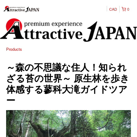
CAD
0
Products
～森の不思議な住人！知られ
ざる苔の世界～ 原生林を歩き
体感する蓼科大滝ガイドツア
ー