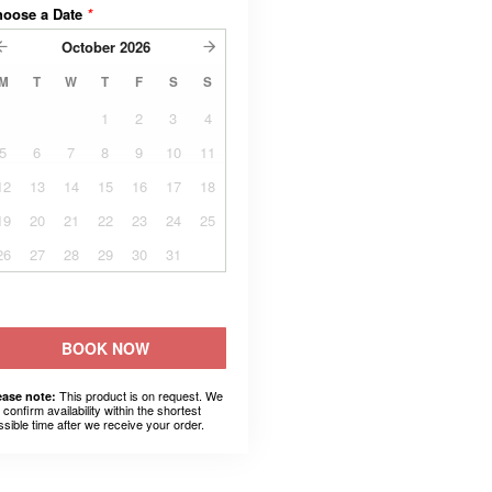
hoose a Date
*
October
2026
M
T
W
T
F
S
S
1
2
3
4
5
6
7
8
9
10
11
12
13
14
15
16
17
18
19
20
21
22
23
24
25
26
27
28
29
30
31
BOOK NOW
This product is on request. We
ease note:
l confirm availability within the shortest
ssible time after we receive your order.