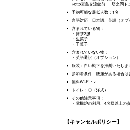
※etto宮島交流館前 塔之岡
予約可能な最低人数：1名
言語対応：日本語、英語（オプ
含まれている物：
・抹茶2服
・生菓子
・干菓子
含まれていない物：
・英語通訳（オプション）
服装：白い靴下を推奨いたしま
参加者条件：腰痛がある場合は
無料Wi-Fi：×
トイレ：〇（洋式）
その他注意事項：
・電機炉の利用、4名様以上の
【キャンセルポリシー】