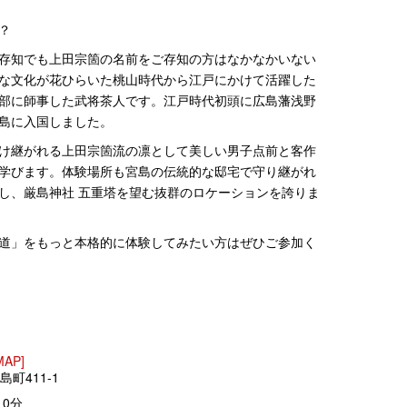
？
存知でも上田宗箇の名前をご存知の方はなかなかいない
な文化が花ひらいた桃山時代から江戸にかけて活躍した
部に師事した武将茶人です。江戸時代初頭に広島藩浅野
島に入国しました。
け継がれる上田宗箇流の凛として美しい男子点前と客作
学びます。体験場所も宮島の伝統的な邸宅で守り継がれ
し、厳島神社 五重塔を望む抜群のロケーションを誇りま
道」をもっと本格的に体験してみたい方はぜひご参加く
MAP]
島町411-1
0分