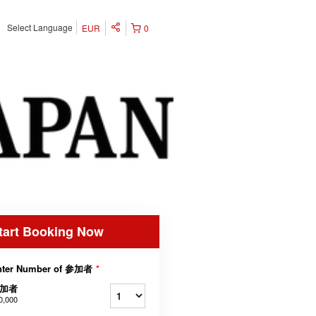
Select Language
EUR
0
tart Booking Now
nter Number of 参加者
*
加者
0,000