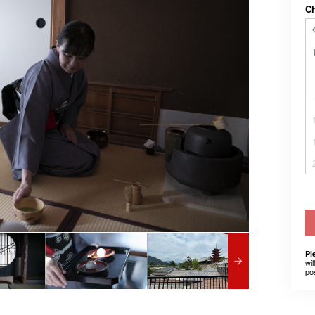
C
Pl
wil
po