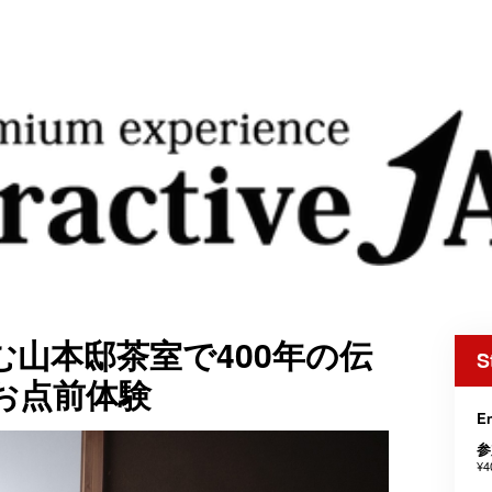
山本邸茶室で400年の伝
S
お点前体験
E
参
¥4