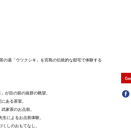
茶の湯「ウツクシキ」を宮島の伝統的な邸宅で体験する
Con
重塔」が目の前の抜群の眺望。
宅にある茶室。
く武家茶のお点前。
先生によるお点前体験。
づくしのおもてなし。