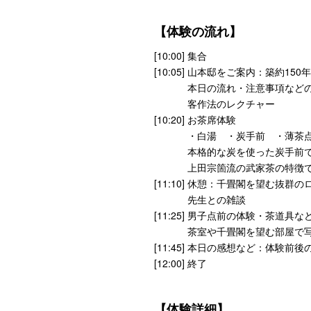
【体験の流れ】
[10:00] 集合
[10:05] 山本邸をご案内：築約1
本日の流れ・注意事項などの
客作法のレクチャー
[10:20] お茶席体験
・白湯 ・炭手前 ・薄茶点前
本格的な炭を使った炭手前で炭
上田宗箇流の武家茶の特徴であ
[11:10] 休憩：千畳閣を望む抜
先生との雑談
[11:25] 男子点前の体験・茶道具
茶室や千畳閣を望む部屋で写
[11:45] 本日の感想など：体験前
[12:00] 終了
【体験詳細】