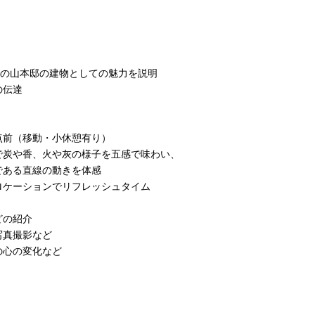
50年の山本邸の建物としての魅力を説明
伝達
（移動・小休憩有り）
や香、火や灰の様子を五感で味わい、
る直線の動きを体感
群のロケーションでリフレッシュタイム
などの紹介
真撮影など
後の心の変化など