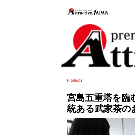
Products
宮島五重塔を臨む
統ある武家茶の