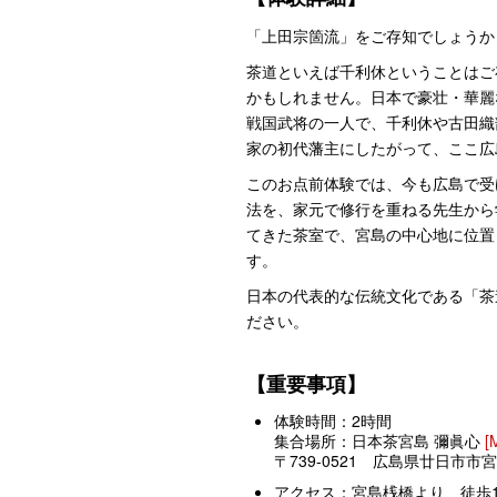
「上田宗箇流」をご存知でしょうか
茶道といえば千利休ということはご
かもしれません。日本で豪壮・華麗
戦国武将の一人で、千利休や古田織
家の初代藩主にしたがって、ここ広
このお点前体験では、今も広島で受
法を、家元で修行を重ねる先生から
てきた茶室で、宮島の中心地に位置
す。
日本の代表的な伝統文化である「茶
ださい。
【重要事項】
体験時間：2時間
集合場所：日本茶宮島 彌眞心
[
〒739-0521 広島県廿日市市宮
アクセス：宮島桟橋より 徒歩1