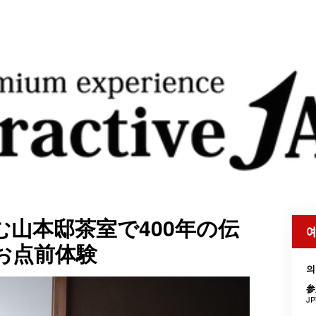
山本邸茶室で400年の伝
예
お点前体験
의
参
JP