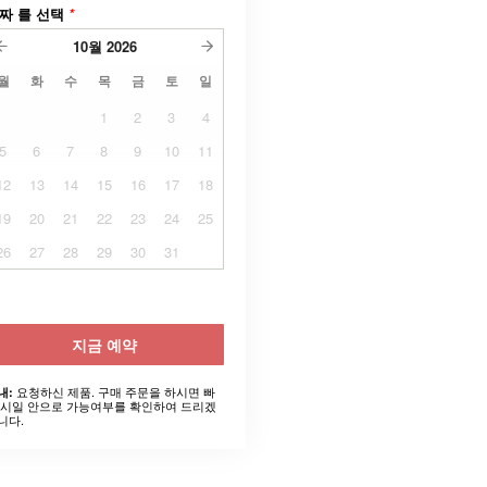
짜 를 선택
*
10월
2026
월
화
수
목
금
토
일
1
2
3
4
5
6
7
8
9
10
11
12
13
14
15
16
17
18
19
20
21
22
23
24
25
26
27
28
29
30
31
지금 예약
요청하신 제품. 구매 주문을 하시면 빠
내:
 시일 안으로 가능여부를 확인하여 드리겠
니다.