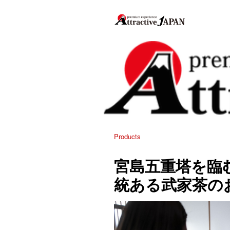
Products
宮島五重塔を臨む
統ある武家茶の