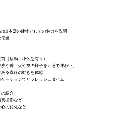
50年の山本邸の建物としての魅力を説明
伝達
（移動・小休憩有り）
や香、火や灰の様子を五感で味わい、
る直線の動きを体感
群のロケーションでリフレッシュタイム
などの紹介
真撮影など
後の心の変化など