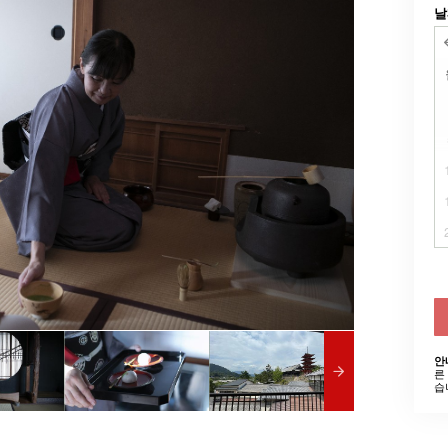
날
안
른
습