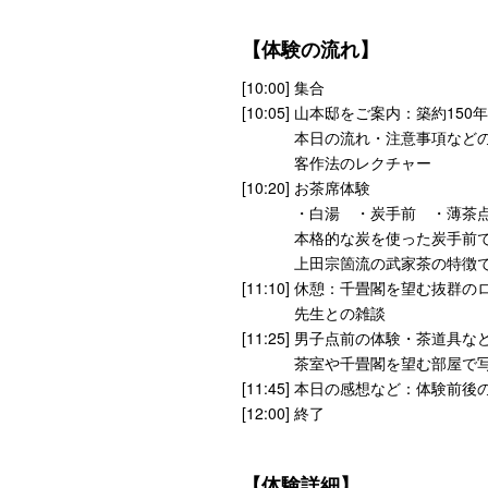
【体験の流れ】
[10:00] 集合
[10:05] 山本邸をご案内：築約1
本日の流れ・注意事項などの
客作法のレクチャー
[10:20] お茶席体験
・白湯 ・炭手前 ・薄茶点前
本格的な炭を使った炭手前で炭
上田宗箇流の武家茶の特徴であ
[11:10] 休憩：千畳閣を望む抜
先生との雑談
[11:25] 男子点前の体験・茶道具
茶室や千畳閣を望む部屋で写
[11:45] 本日の感想など：体験前
[12:00] 終了
【体験詳細】