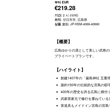
부터
EUR
€219.28
기간:
2 시 (대략)
위치
: 廿日市市, 広島県
상품 코드:
JP-HSM-4069-40690
【概要】
広島ゆかりの凛として美しい武将の
プライベートプランです。
【ハイライト】
創建1407年の「厳島神社 五
築約150年の伝統的な宮島の邸
400年の歴史を誇る広島に根付
武家茶家元で修行を重ねている
茶道具もメイドイン宮島の宮島