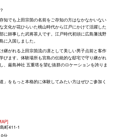
？
存知でも上田宗箇の名前をご存知の方はなかなかいない
な文化が花ひらいた桃山時代から江戸にかけて活躍した
部に師事した武将茶人です。江戸時代初頭に広島藩浅野
島に入国しました。
け継がれる上田宗箇流の凛として美しい男子点前と客作
学びます。体験場所も宮島の伝統的な邸宅で守り継がれ
し、厳島神社 五重塔を望む抜群のロケーションを誇りま
道」をもっと本格的に体験してみたい方はぜひご参加く
MAP]
島町411-1
0分