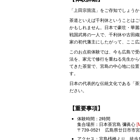
「上田宗箇流」をご存知でしょうか
茶道といえば千利休ということはご
かもしれません。日本で豪壮・華麗
戦国武将の一人で、千利休や古田織
家の初代藩主にしたがって、ここ広
このお点前体験では、今も広島で受
法を、家元で修行を重ねる先生から
てきた茶室で、宮島の中心地に位置
す。
日本の代表的な伝統文化である「茶
ださい。
【重要事項】
体験時間：2時間
集合場所：日本茶宮島 彌眞心
[
〒739-0521 広島県廿日市市宮
アクセス：宮島桟橋より 徒歩1