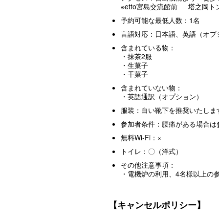
※etto宮島交流館前 塔之岡
予約可能な最低人数：1名
言語対応：日本語、英語（オプ
含まれている物：
・抹茶2服
・生菓子
・干菓子
含まれていない物：
・英語通訳（オプション）
服装：白い靴下を推奨いたしま
参加者条件：腰痛がある場合は
無料Wi-Fi：×
トイレ：〇（洋式）
その他注意事項：
・電機炉の利用、4名様以上の
【キャンセルポリシー】