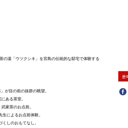
茶の湯「ウツクシキ」を宮島の伝統的な邸宅で体験する
문
重塔」が目の前の抜群の眺望。
宅にある茶室。
く武家茶のお点前。
先生によるお点前体験。
づくしのおもてなし。