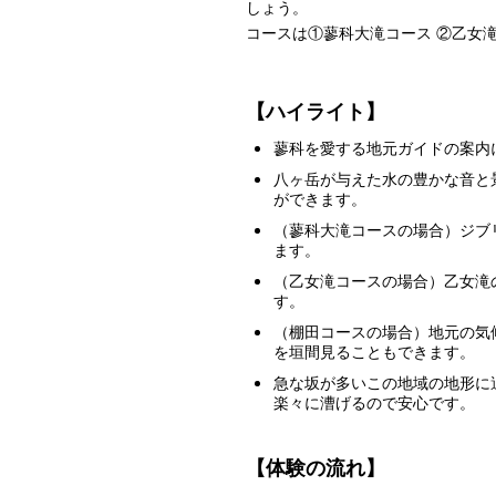
しょう。
コースは①蓼科大滝コース ②乙女
【ハイライト】
蓼科を愛する地元ガイドの案内
八ヶ岳が与えた水の豊かな音と
ができます。
（蓼科大滝コースの場合）ジブ
ます。
（乙女滝コースの場合）乙女滝
す。
（棚田コースの場合）地元の気
を垣間見ることもできます。
急な坂が多いこの地域の地形に
楽々に漕げるので安心です。
【体験の流れ】