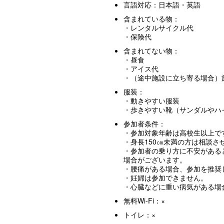
言語対応：日本語・英語
含まれている物：
・レンタルサイクル代
・保険代
含まれてない物：
・昼食
・アイス代
・（途中施設に立ち寄る場合）
服装：
・動きやすい服装
・歩きやすい靴（サンダルやハ
参加者条件：
・参加対象年齢は高校生以上で
・身長150㎝未満の方は相談さ
・参加者の乗り方に不安がある
場合がございます。
・腰痛がある場合、参加を推奨
・妊婦は参加できません。
・心臓などに重い病気がある場
無料Wi-Fi：×
トイレ：×