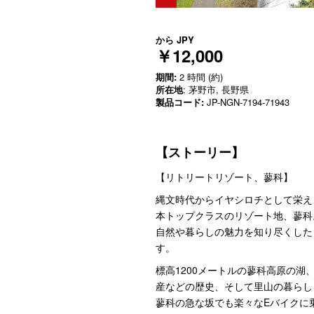
から
JPY
￥12,000
期間:
2 時間 (約)
所在地
: 茅野市, 長野県
製品コード:
JP-NGN-7194-71943
【ストーリー】
【リトリートリゾート、蓼科】
縄文時代からイヤシロチとして栄え
本トップクラスのリゾート地、蓼科
自然や暮らしの魅力を知り尽くした
す。
標高1200メートルの蓼科高原の
産などの歴史、そして里山の暮らし
蓼科の急な坂でも楽々なEバイクに