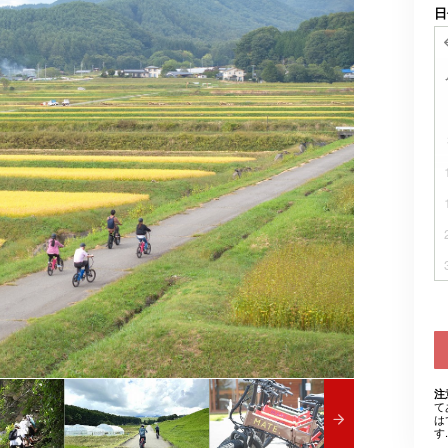
日
注
て
は
す.