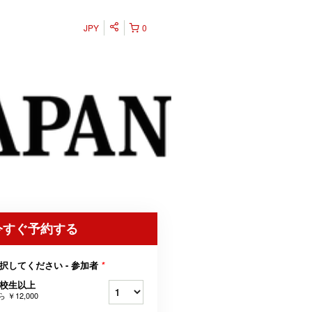
JPY
0
今すぐ予約する
択してください - 参加者
*
校生以上
ら
￥12,000