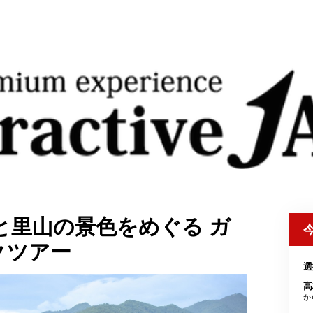
と里山の景色をめぐる ガ
クツアー
選
高
か