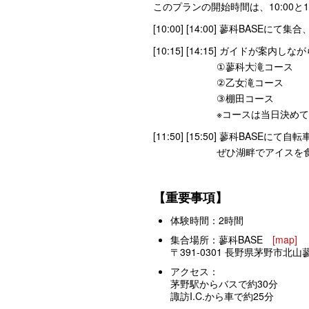
このプランの開始時間は、10:00と
[10:00] [14:00] 蓼科BA
[10:15] [14:15] ガイドが
①蓼科大滝コース
②乙女滝コース
③棚田コース
※コースは当日決めて頂
[11:50] [15:50] 蓼科BASE
ぜひ湖畔でアイスを食べな
【重要事項】
体験時間：2時間
集合場所：
蓼科BASE
[map]
〒391-0301 長野県茅野市北山蓼科
アクセス：
茅野駅からバスで約30分
諏訪I.C.から車で約25分