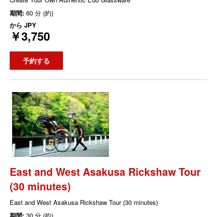
期間:
60 分 (約)
から
JPY
￥3,750
予約する
East and West Asakusa Rickshaw Tour
(30 minutes)
East and West Asakusa Rickshaw Tour (30 minutes)
期間:
30 分 (約)