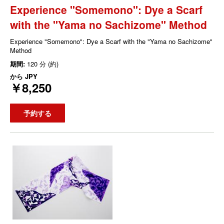
Experience "Somemono": Dye a Scarf
with the "Yama no Sachizome" Method
Experience "Somemono": Dye a Scarf with the "Yama no Sachizome"
Method
期間:
120 分 (約)
から
JPY
￥8,250
予約する