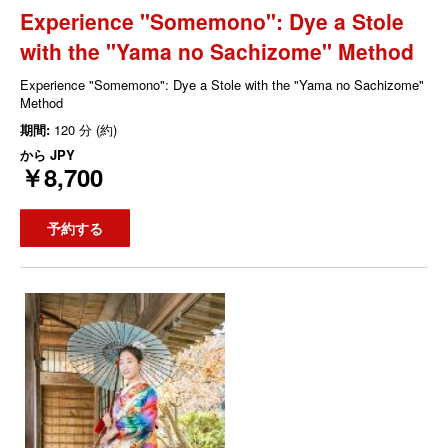
Experience "Somemono": Dye a Stole
with the "Yama no Sachizome" Method
Experience "Somemono": Dye a Stole with the "Yama no Sachizome"
Method
期間:
120 分 (約)
から
JPY
￥8,700
予約する