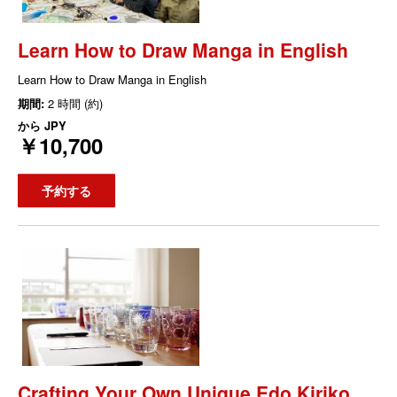
Learn How to Draw Manga in English
Learn How to Draw Manga in English
期間:
2 時間 (約)
から
JPY
￥10,700
予約する
Crafting Your Own Unique Edo Kiriko