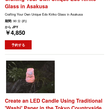
Glass in Asakusa
Crafting Your Own Unique Edo Kiriko Glass in Asakusa
期間:
90 分 (約)
から
JPY
￥4,850
予約する
Create an LED Candle Using Traditional
'Washi' Paper in the Tokyo Countryside