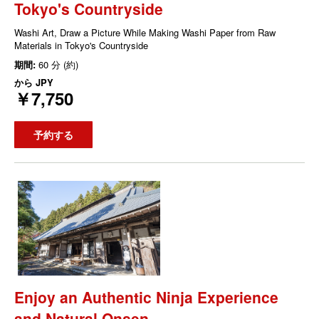
Tokyo's Countryside
Washi Art, Draw a Picture While Making Washi Paper from Raw
Materials in Tokyo's Countryside
期間:
60 分 (約)
から
JPY
￥7,750
予約する
Enjoy an Authentic Ninja Experience
and Natural Onsen