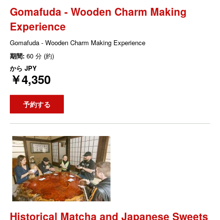
Gomafuda - Wooden Charm Making
Experience
Gomafuda - Wooden Charm Making Experience
期間:
60 分 (約)
から
JPY
￥4,350
予約する
Historical Matcha and Japanese Sweets