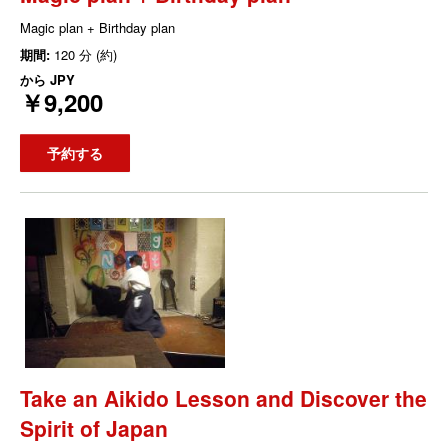
Magic plan + Birthday plan
期間:
120 分 (約)
から
JPY
￥9,200
予約する
Take an Aikido Lesson and Discover the
Spirit of Japan