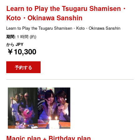
Learn to Play the Tsugaru Shamisen・
Koto・Okinawa Sanshin
Learn to Play the Tsugaru Shamisen・Koto・Okinawa Sanshin
期間:
1 時間 (約)
から
JPY
￥10,300
予約する
Magic plan + Birthday plan