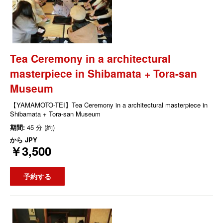
Tea Ceremony in a architectural
masterpiece in Shibamata + Tora-san
Museum
【YAMAMOTO-TEI】Tea Ceremony in a architectural masterpiece in
Shibamata + Tora-san Museum
期間:
45 分 (約)
から
JPY
￥3,500
予約する