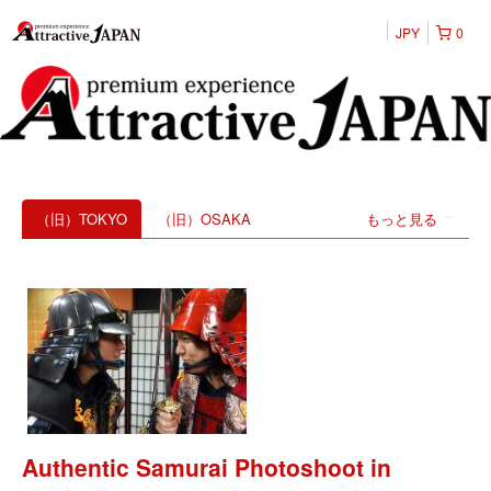
JPY
0
（旧）TOKYO
（旧）OSAKA
もっと見る
Authentic Samurai Photoshoot in