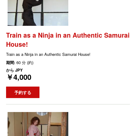
Train as a Ninja in an Authentic Samurai
House!
Train as a Ninja in an Authentic Samurai House!
期間:
60 分 (約)
から
JPY
￥4,000
予約する