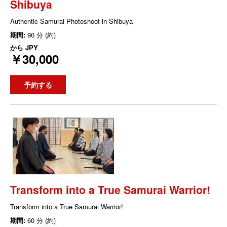
Shibuya
Authentic Samurai Photoshoot in Shibuya
期間:
90 分 (約)
から
JPY
￥30,000
予約する
Transform into a True Samurai Warrior!
Transform into a True Samurai Warrior!
期間:
60 分 (約)