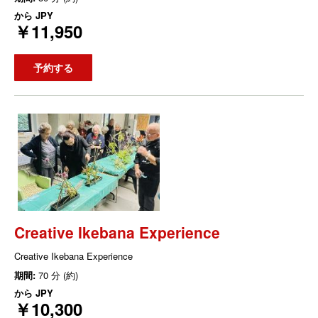
から
JPY
￥11,950
予約する
Creative Ikebana Experience
Creative Ikebana Experience
期間:
70 分 (約)
から
JPY
￥10,300