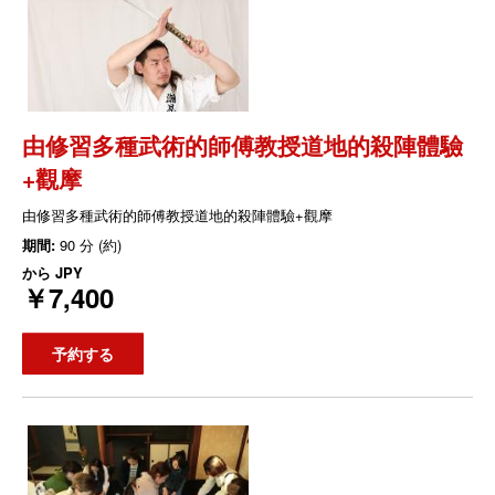
由修習多種武術的師傅教授道地的殺陣體驗
+觀摩
由修習多種武術的師傅教授道地的殺陣體驗+觀摩
期間:
90 分 (約)
から
JPY
￥7,400
予約する