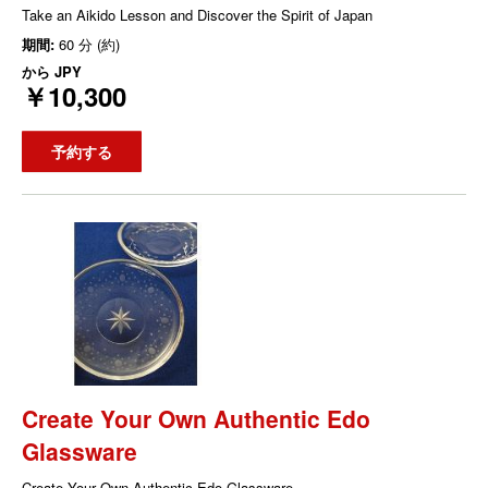
Take an Aikido Lesson and Discover the Spirit of Japan
期間:
60 分 (約)
から
JPY
￥10,300
予約する
Create Your Own Authentic Edo
Glassware
Create Your Own Authentic Edo Glassware