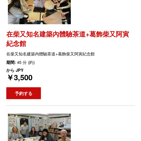
在柴又知名建築內體驗茶道+葛飾柴又阿寅
紀念館
在柴又知名建築內體驗茶道+葛飾柴又阿寅紀念館
期間:
45 分 (約)
から
JPY
￥3,500
予約する