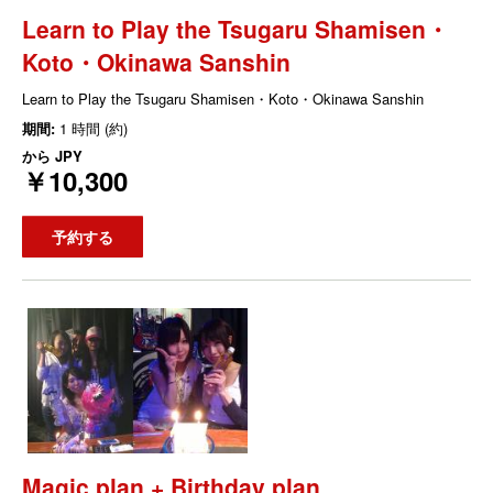
Learn to Play the Tsugaru Shamisen・
Koto・Okinawa Sanshin
Learn to Play the Tsugaru Shamisen・Koto・Okinawa Sanshin
期間:
1 時間 (約)
から
JPY
￥10,300
予約する
Magic plan + Birthday plan