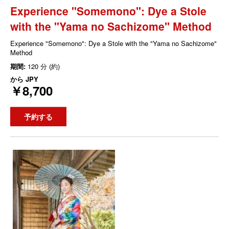
Experience "Somemono": Dye a Stole
with the "Yama no Sachizome" Method
Experience "Somemono": Dye a Stole with the "Yama no Sachizome"
Method
期間:
120 分 (約)
から
JPY
￥8,700
予約する