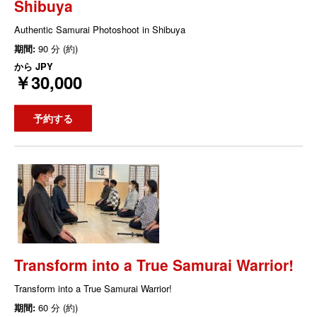
Shibuya
Authentic Samurai Photoshoot in Shibuya
期間:
90 分 (約)
から
JPY
￥30,000
予約する
Transform into a True Samurai Warrior!
Transform into a True Samurai Warrior!
期間:
60 分 (約)