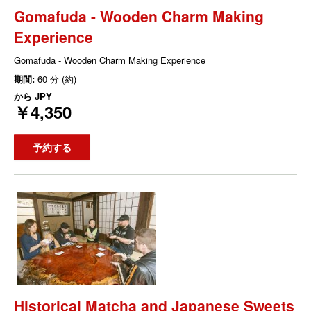
Gomafuda - Wooden Charm Making
Experience
Gomafuda - Wooden Charm Making Experience
期間:
60 分 (約)
から
JPY
￥4,350
予約する
Historical Matcha and Japanese Sweets