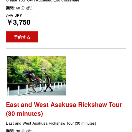
期間:
60 分 (約)
から
JPY
￥3,750
予約する
East and West Asakusa Rickshaw Tour
(30 minutes)
East and West Asakusa Rickshaw Tour (30 minutes)
期間:
30 分 (約)