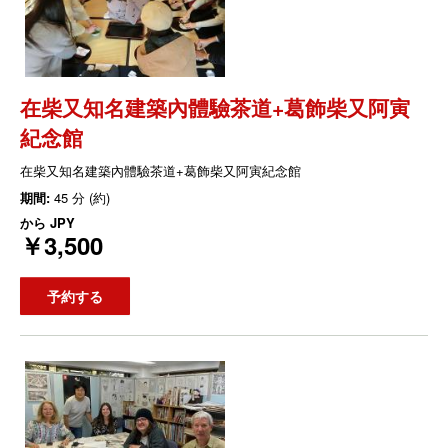
在柴又知名建築內體驗茶道+葛飾柴又阿寅
紀念館
在柴又知名建築內體驗茶道+葛飾柴又阿寅紀念館
期間:
45 分 (約)
から
JPY
￥3,500
予約する