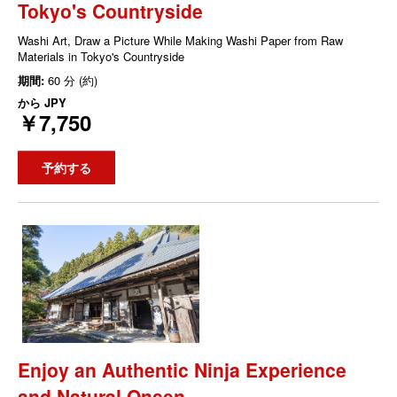
Tokyo's Countryside
Washi Art, Draw a Picture While Making Washi Paper from Raw
Materials in Tokyo's Countryside
期間:
60 分 (約)
から
JPY
￥7,750
予約する
Enjoy an Authentic Ninja Experience
and Natural Onsen