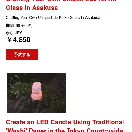
Glass in Asakusa
Crafting Your Own Unique Edo Kiriko Glass in Asakusa
期間:
90 分 (約)
から
JPY
￥4,850
予約する
Create an LED Candle Using Traditional
'Washi' Paper in the Tokyo Countryside