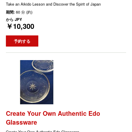
Take an Aikido Lesson and Discover the Spirit of Japan
期間:
60 分 (約)
から
JPY
￥10,300
予約する
Create Your Own Authentic Edo
Glassware
Create Your Own Authentic Edo Glassware