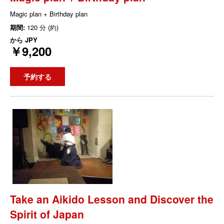
Magic plan + Birthday plan
期間:
120 分 (約)
から
JPY
￥9,200
予約する
Take an Aikido Lesson and Discover the
Spirit of Japan