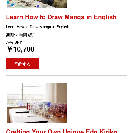
Learn How to Draw Manga in English
Learn How to Draw Manga in English
期間:
2 時間 (約)
から
JPY
￥10,700
予約する
Crafting Your Own Unique Edo Kiriko