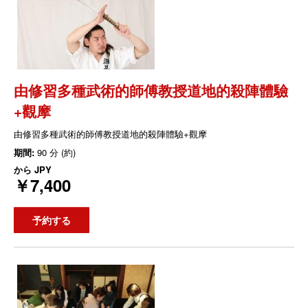
由修習多種武術的師傅教授道地的殺陣體驗
+觀摩
由修習多種武術的師傅教授道地的殺陣體驗+觀摩
期間:
90 分 (約)
から
JPY
￥7,400
予約する