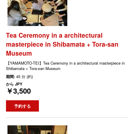
Tea Ceremony in a architectural
masterpiece in Shibamata + Tora-san
Museum
【YAMAMOTO-TEI】Tea Ceremony in a architectural masterpiece in
Shibamata + Tora-san Museum
期間:
45 分 (約)
から
JPY
￥3,500
予約する