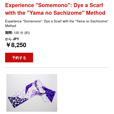
Experience "Somemono": Dye a Scarf
with the "Yama no Sachizome" Method
Experience "Somemono": Dye a Scarf with the "Yama no Sachizome"
Method
期間:
120 分 (約)
から
JPY
￥8,250
予約する