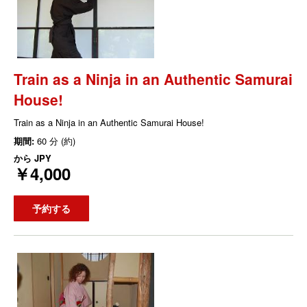
Train as a Ninja in an Authentic Samurai
House!
Train as a Ninja in an Authentic Samurai House!
期間:
60 分 (約)
から
JPY
￥4,000
予約する