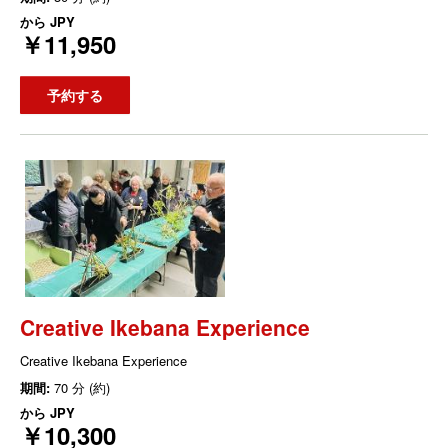
から
JPY
￥11,950
予約する
Creative Ikebana Experience
Creative Ikebana Experience
期間:
70 分 (約)
から
JPY
￥10,300