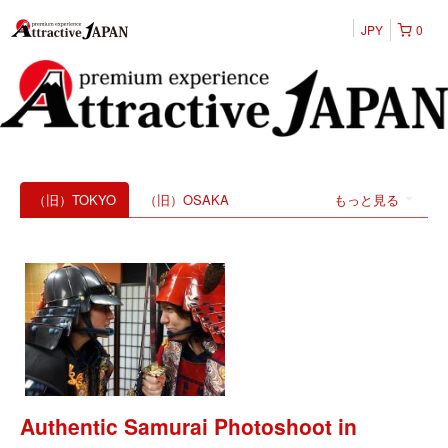
JPY
0
（旧）TOKYO
（旧）OSAKA
もっと見る
Authentic Samurai Photoshoot in