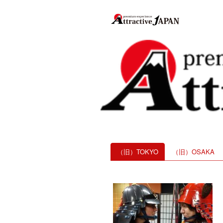
（旧）TOKYO
（旧）OSAKA