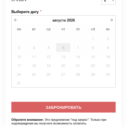
Выберите дату
*
августа
2026
пн
вт
ср
чт
пт
сб
вс
1
2
3
4
5
6
7
8
9
10
11
12
13
14
15
16
17
18
19
20
21
22
23
24
25
26
27
28
29
30
31
ЗАБРОНИРОВАТЬ
Это предложение "под запрос". Только при
Обратите внимание:
подтверждении вы получите возможность оплатить.