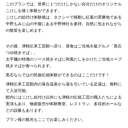
このプランでは、世界に１つだけしかない自分だけのオリジナル
こけしを描く体験ができます。
こけしの絵付け体験後は、タクシーで移動し紅葉の景勝地である
中野もみじ山の中腹にある中野神社を参拝。自然に包まれながら
の散策を楽しめます。
その後、津軽伝承工芸館へ戻り、昼食はご当地Ｂ級グルメ「黒石
つゆ焼きそば」。
太平麺が特徴のソース焼きそばに和風だしをかけたご当地スープ
焼きそばが食べられます。
黒石ならではの民族伝統体験ができるのはここだけです！
津軽伝承工芸館内の落合温泉から湯を引いている足湯は、無料に
て入浴可能。
館内にはこけし絵付け以外にも津軽の伝統工芸の職人たちによる
実演もあり、物産販売や体験教室、レストラン、多目的ホールな
どの設備もあります。
プラン後の観光もここでお楽しみください。