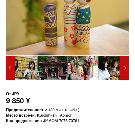
От
JPY
9 850 ¥
Продолжительность:
180 мин. (прибл.)
Место встречи
: Kuroishi-shi, Aomori
Код предложения:
JP-AOM-7078-70781