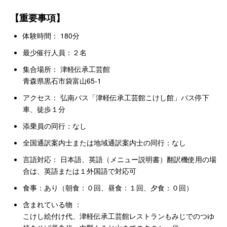
【重要事項】
体験時間： 180分
最少催行人員：２名
集合場所：
津軽伝承工芸館
青森県黒石市袋富山65-1
アクセス： 弘南バス「津軽伝承工芸館こけし館」バス停下
車、徒歩１分
添乗員の同行：なし
全国通訳案内士または地域通訳案内士の同行：なし
言語対応： 日本語、英語（メニュー説明書）翻訳機使用の場
合は、英語または１外国語で対応可
食事：あり（朝食：０回、昼食：１回、夕食：０回）
含まれている物 ：
こけし絵付け代、津軽伝承工芸館レストランもみじでのつゆ