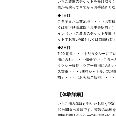
いちご農園のチケットを受け取りくだ
園から戻ってきてからお手続きとな
◆1日目
ご自宅または前泊地・・・〈お客様
くは地下鉄南北線「泉中央駅前」）・
イン（いちご農園のチケット受取り
ットでお買い物(もしくは自由行動
◆2日目
7:00 朝食・・・手配タクシーに
用に含む>・・・40分間いちご食べ
タクシー移動・ツアー費用に含む>
ス乗車・・・<無料シャトルバス移
前」・・・〈お客様ご負担〉・・・
【体験詳細】
いちご摘み体験が付いたお得な宿泊
40分間食べ放題です。複数の品種
農園の間はタクシーの往復送迎付き