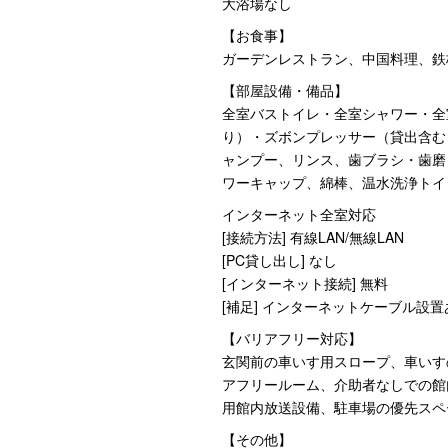
大浴場なし
【お食事】
ガーデンレストラン、中国料理、鉄
【部屋設備・備品】
全室バストイレ・全室シャワー・全
り）・ズボンプレッサー（貸出含む
ャンプー、リンス、歯ブラシ・歯磨
ワーキャップ、綿棒、温水洗浄トイ
インターネット全室対応
[接続方法] 有線LAN/無線LAN
[PC貸し出し] なし
[インターネット接続] 無料
[補足] インターネットケーブル設置
【バリアフリー対応】
玄関前の車いす用スロープ、車いす
アフリールーム、介助者なしでの館
用館内放送設備、駐車場の優先スペ
【その他】