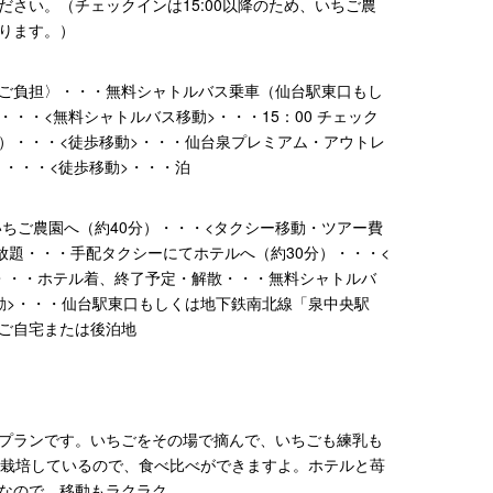
さい。（チェックインは15:00以降のため、いちご農
ります。）
ご負担〉・・・無料シャトルバス乗車（仙台駅東口もし
・・<無料シャトルバス移動>・・・15：00 チェック
）・・・<徒歩移動>・・・仙台泉プレミアム・アウトレ
）・・・<徒歩移動>・・・泊
ていちご農園へ（約40分）・・・<タクシー移動・ツアー費
放題・・・手配タクシーにてホテルへ（約30分）・・・<
・・・ホテル着、終了予定・解散・・・無料シャトルバ
動>・・・仙台駅東口もしくは地下鉄南北線「泉中央駅
ご自宅または後泊地
プランです。いちごをその場で摘んで、いちごも練乳も
を栽培しているので、食べ比べができますよ。ホテルと苺
なので、移動もラクラク。