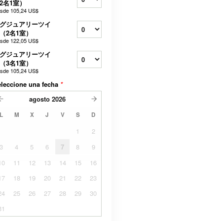
2名1室）
sde
105,24 US$
グジュアリーツイ
（2名1室）
sde
122,05 US$
グジュアリーツイ
（3名1室）
sde
105,24 US$
leccione una fecha
*
agosto
2026
L
M
X
J
V
S
D
1
2
3
4
5
6
7
8
9
10
11
12
13
14
15
16
17
18
19
20
21
22
23
24
25
26
27
28
29
30
31