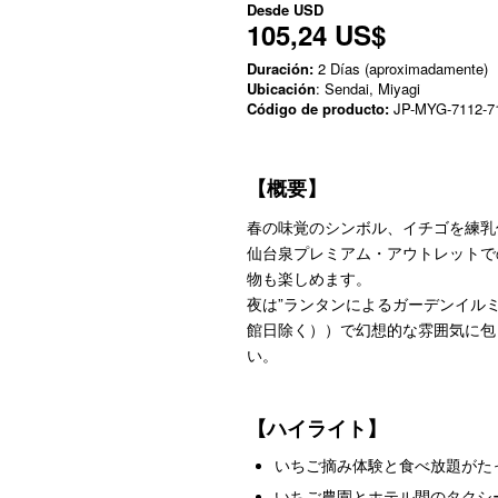
Desde
USD
105,24 US$
Duración:
2 Días (aproximadamente)
Ubicación
: Sendai, Miyagi
Código de producto:
JP-MYG-7112-7
【概要】
春の味覚のシンボル、イチゴを練乳
仙台泉プレミアム・アウトレットで
物も楽しめます。
夜は”ランタンによるガーデンイルミネー
館日除く））で幻想的な雰囲気に包
い。
【ハイライト】
いちご摘み体験と食べ放題がたっ
いちご農園とホテル間のタクシ