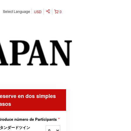
Select Language
USD
0
eserve en dos simples
asos
troduce número de Participants
*
タンダードツイン