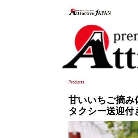
Products
甘いいちご摘み体
タクシー送迎付