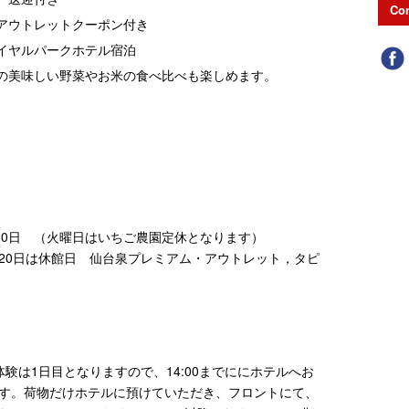
Con
アウトレットクーポン付き
イヤルパークホテル宿泊
の美味しい野菜やお米の食べ比べも楽しめます。
円4月30日 （火曜日はいちご農園定休となります）
2月20日は休館日 仙台泉プレミアム・アウトレット，タピ
験は1日目となりますので、14:00までににホテルへお
す。荷物だけホテルに預けていただき、フロントにて、