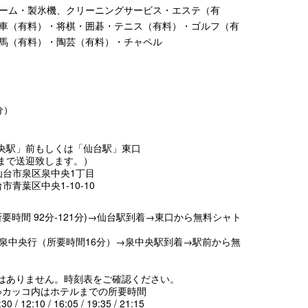
ーム・製氷機、クリーニングサービス・エステ（有
車（有料）・将棋・囲碁・テニス（有料）・ゴルフ（有
馬（有料）・陶芸（有料）・チャペル
分）
央駅」前もしくは「仙台駅」東口
まで送迎致します。）
県仙台市泉区泉中央1丁目
台市青葉区中央1-10-10
要時間 92分-121分)→仙台駅到着→東口から無料シャト
 泉中央行（所要時間16分）→泉中央駅到着→駅前から無
はありません。時刻表をご確認ください。
カッコ内はホテルまでの所要時間
:10 / 16:05 / 19:35 / 21:15