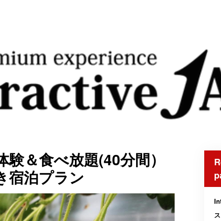
験＆食べ放題(40分間）
R
き宿泊プラン
p
In
ス