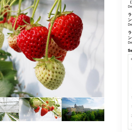
（
De
ラ
ン
De
ラ
ン
De
Se