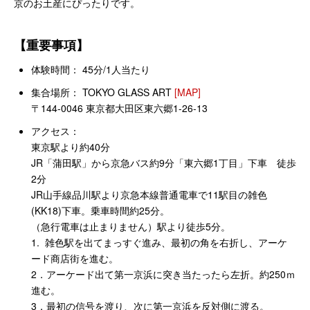
京のお土産にぴったりです。
【重要事項】
体験時間： 45分/1人当たり
集合場所： TOKYO GLASS ART
[MAP]
〒144-0046 東京都大田区東六郷1-26-13
アクセス：
東京駅より約40分
JR「蒲田駅」から京急バス約9分「東六郷1丁目」下車 徒歩
2分
JR山手線品川駅より京急本線普通電車で11駅目の雑色
(KK18)下車。乗車時間約25分。
（急行電車は止まりません）駅より徒歩5分。
1. 雑色駅を出てまっすぐ進み、最初の角を右折し、アーケ
ード商店街を進む。
2．アーケード出て第一京浜に突き当たったら左折。約250ｍ
進む。
3．最初の信号を渡り、次に第一京浜を反対側に渡る。