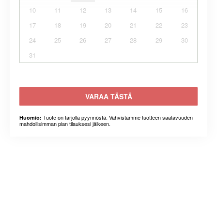
10
11
12
13
14
15
16
17
18
19
20
21
22
23
24
25
26
27
28
29
30
31
VARAA TÄSTÄ
Tuote on tarjolla pyynnöstä. Vahvistamme tuotteen saatavuuden
Huomio:
mahdollisimman pian tilauksesi jälkeen.