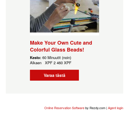
Make Your Own Cute and
Colorful Glass Beads!
Kesto:
60 Minuutit (noin)
Alkaen
XPF
2 460 XPF
Varaa tästä
Online Reservation Software
by Rezdy.com |
Agent login