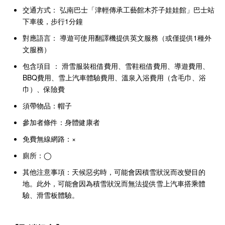
交通方式： 弘南巴士「津輕傳承工藝館木芥子娃娃館」巴士站
下車後，步行1分鐘
對應語言： 導遊可使用翻譯機提供英文服務（或僅提供1種外
文服務）
包含項目 ： 滑雪服裝租借費用、雪鞋租借費用、導遊費用、
BBQ費用、雪上汽車體驗費用、溫泉入浴費用（含毛巾、浴
巾）、保險費
須帶物品：帽子
參加者條件：身體健康者
免費無線網路：×
廁所：◯
其他注意事項：天候惡劣時，可能會因積雪狀況而改變目的
地。此外，可能會因為積雪狀況而無法提供雪上汽車搭乘體
驗、滑雪板體驗。