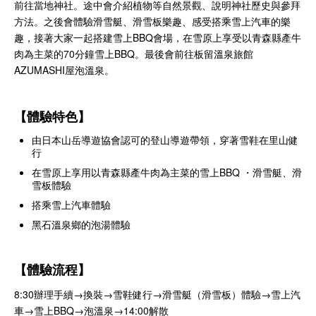
前往當地神社。途中會介紹植物等自然景觀、說明神社歷史與參拜
方法。之後會體驗滑雪艇、滑雪板樂趣、感受搭乘雪上汽車的樂
趣，接著大家一起搭建雪上BBQ會場，在雪原上享受以青森縣產牛
肉為主菜的70分鐘雪上BBQ。最後會前往板留溫泉旅館
AZUMASHI屋泡溫泉。
【體驗特色】
由日本山岳導遊協會認可的登山導遊帶領，穿著雪鞋在里山健
行
在雪原上享用以青森縣產牛肉為主菜的雪上BBQ ・滑雪艇、滑
雪板體驗
搭乘雪上汽車體驗
黑石溫泉鄉的泡湯體驗
【體驗流程】
8:30辦理手續→換裝→雪鞋健行→滑雪艇（滑雪板）體驗→雪上汽
車→雪上BBQ→泡溫泉→14:00解散