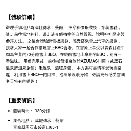
【體驗詳細】
辦理手續地點為津輕傳承工藝館。 換穿租借服裝後，穿著雪鞋，
健走前往當地神社。邊走邊介紹植物等自然景觀、說明神社歷史與
參拜方法。 之後會體驗滑雪板樂趣、感受搭乘雪上汽車的樂趣，
接著大家一起合作搭建雪上BBQ會場。在雪原上享受以青森縣產牛
肉為主菜的70分鐘雪上BBQ。在純白雪地上享用的BBQ，別有一
番滋味。 用餐完畢後，前往板留溫泉旅館AZUMASHI屋（或黑石
溫泉鄉溫泉旅館）泡溫泉，溫暖身體。 本方案可盡情享受玩雪樂
趣、利用雪上BBQ一飽口福、泡溫泉溫暖身體，敬請充分感受雪國
冬天特有的樂趣！
【重要資訊】
體驗時間： 330分鐘
集合地點：
津輕傳承工藝館
青森縣黑石市袋富山65-1