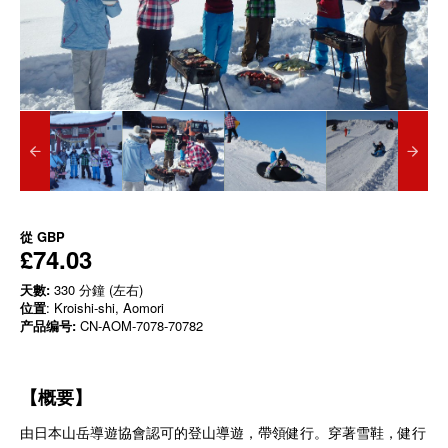
從
GBP
£74.03
天數:
330 分鐘 (左右)
位置
: Kroishi-shi, Aomori
产品编号:
CN-AOM-7078-70782
【概要】
由日本山岳導遊協會認可的登山導遊，帶領健行。穿著雪鞋，健行