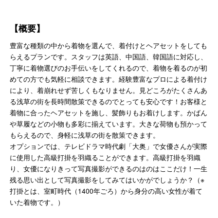
【概要】
豊富な種類の中から着物を選んで、着付けとヘアセットをしても
らえるプランです。スタッフは英語、中国語、韓国語に対応し、
丁寧に着物選びのお手伝いをしてくれるので、着物を着るのが初
めての方でも気軽に相談できます。経験豊富なプロによる着付け
により、着崩れせず苦しくもなりません。見どころがたくさんあ
る浅草の街を長時間散策できるのでとっても安心です！お客様と
着物に合ったヘアセットを施し、髪飾りもお着けします。かばん
や草履などの小物も多彩に揃えています。大きな荷物も預かって
もらえるので、身軽に浅草の街を散策できます。
オプションでは、テレビドラマ時代劇「大奥」で女優さんが実際
に使用した高級打掛を羽織ることができます。高級打掛を羽織
り、女優になりきって写真撮影ができるのはのはここだけ！一生
残る思い出として写真撮影をしてみてはいかがでしょうか？（※
打掛とは、室町時代（1400年ごろ）から身分の高い女性が着て
いた着物です。）