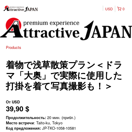
USD
0
Products
着物で浅草散策プラン＜ドラ
マ「大奥」で実際に使用した
打掛を着て写真撮影も！＞
От
USD
39,90 $
Продолжительность:
20 мин. (прибл.)
Место встречи
: Taito-ku, Tokyo
Код предложения:
JP-TKO-1058-10581