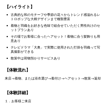
【ハイライト】
古典的な和のモチーフや季節の花々からトレンド感溢れるレ
トロポップな大柄デザインまで種類豊富
着物と羽織をお好きな色味で組合せていただく男性向けのセ
ットプランあり
その場でお客様に合ったヘアセット！着物に合う髪飾りも用
意あり
テレビドラマ「大奥」で実際に使用された打掛を羽織って写
真撮影ができる
散策中は荷物預かりサービスあり
【体験流れ】
来店→着物、または浴衣選び→着付け→ヘアセット→散策→返却
【体験詳細】
１．お客様ご来店