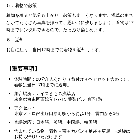
５．着物で散策
着物を着ると気分も上がり、散策も楽しくなります。浅草のまち
なかでたくさん写真を撮って、思い出に残しましょう。着物は17
時までレンタルできるので、たっぷり楽しめます。
６．返却
お店に戻り、当日17時までに着物を返却します。
【重要事項】
体験時間：20分/1人あたり（着付け＋ヘアセット含めて）。
着物は当日17時までに返却。
集合場所：ナイスきもの浅草店
東京都台東区西浅草1‐7‐19 葉梨ビル 地下1階
アクセス：
東京メトロ銀座線田原町駅から徒歩1分、雷門から5分
言語対応：日本語、英語、中国語、韓国語
含まれている物：着物＋帯＋カバン＋足袋＋草履 ※足袋は
お持ち帰りいただけます