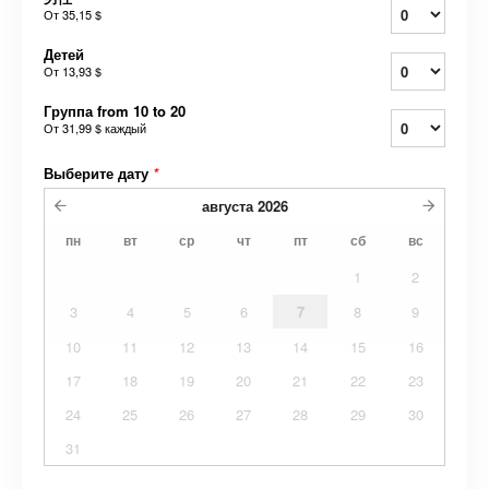
От
35,15 $
Детей
От
13,93 $
Группа from 10 to 20
От
31,99 $
каждый
Выберите дату
*
августа
2026
пн
вт
ср
чт
пт
сб
вс
1
2
3
4
5
6
7
8
9
10
11
12
13
14
15
16
17
18
19
20
21
22
23
24
25
26
27
28
29
30
31