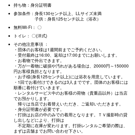
持ち物：身分証明書
参加条件：身長130センチ以上、LLサイズ未満
子供：身長125センチ以上（浴衣）
無料Wi-Fi： 〇
トイレ： 〇(洋式)
その他注意事項 ：
・団体のお客様は1週間前までご予約ください。
・受付最終は16:00、返却は17:00までにお願いします。
・お着物で外出できます。
・万が一着物に破損や汚れがある場合は、20000円～150000
円お客様負担となります。
・お子様(身長125センチ以上)には浴衣を用意しています。
・1回でお着付けできるのは3人までです。団体のお客様には
順番に着付けていきます。
・レンタルサービス中のお客様の荷物（貴重品以外）は当店
でお預かりします。
帰りは当店でお着替えいただき、ご返却いただきます。
・身分証明書が必要です。
・打掛はお店の中のみでの着用となります。ＴＶ撮影時の貸
し出しなどにより、打掛は
不定期に在庫が変わります。打掛レンタルご希望の際は、
まずは店舗までお問い合わせ下さい。