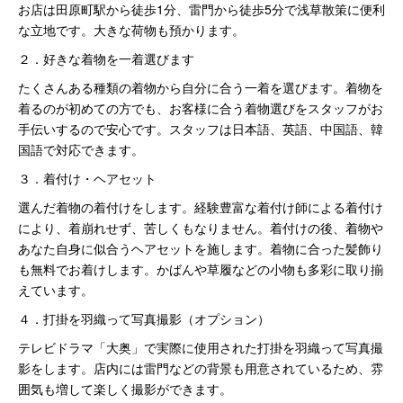
お店は田原町駅から徒歩1分、雷門から徒歩5分で浅草散策に便利
な立地です。大きな荷物も預かります。
２．好きな着物を一着選びます
たくさんある種類の着物から自分に合う一着を選びます。着物を
着るのが初めての方でも、お客様に合う着物選びをスタッフがお
手伝いするので安心です。スタッフは日本語、英語、中国語、韓
国語で対応できます。
３．着付け・ヘアセット
選んだ着物の着付けをします。経験豊富な着付け師による着付け
により、着崩れせず、苦しくもなりません。着付けの後、着物や
あなた自身に似合うヘアセットを施します。着物に合った髪飾り
も無料でお着けします。かばんや草履などの小物も多彩に取り揃
えています。
４．打掛を羽織って写真撮影（オプション）
テレビドラマ「大奥」で実際に使用された打掛を羽織って写真撮
影をします。店内には雷門などの背景も用意されているため、雰
囲気も増して楽しく撮影ができます。