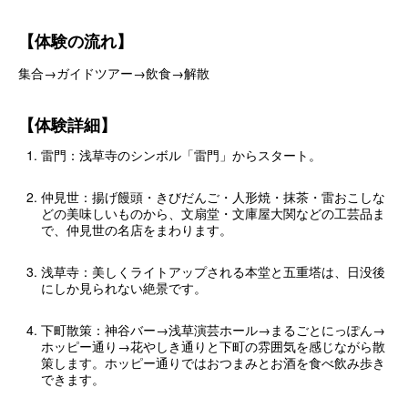
【体験の流れ】
集合→ガイドツアー→飲食→解散
【体験詳細】
雷門：浅草寺のシンボル「雷門」からスタート。
仲見世：揚げ饅頭・きびだんご・人形焼・抹茶・雷おこしな
どの美味しいものから、文扇堂・文庫屋大関などの工芸品ま
で、仲見世の名店をまわります。
浅草寺：美しくライトアップされる本堂と五重塔は、日没後
にしか見られない絶景です。
下町散策：神谷バー→浅草演芸ホール→まるごとにっぽん→
ホッピー通り→花やしき通りと下町の雰囲気を感じながら散
策します。ホッピー通りではおつまみとお酒を食べ飲み歩き
できます。