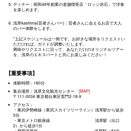
ディナー：昭和48年創業の老舗喫茶店「ロッジ赤石」で洋食
を楽しめます。
浅草kashima(芸者さんバー)：芸者さんに会えるお店で大人
のバー体験をします。
*
上記スケジュールは一例です。お好きな場所をリクエストい
ただければ、ガイドが調整いたします。
興味やリクエストに沿って、あなただけのオリジナルツアー
を、浅草のエキスパートと共にお楽しみください！
【重要事項】
体験時間：180分
集合場所：浅草文化観光センター
[MAP]
〒111-0034 東京都台東区雷門2-18-9
アクセス：
・東武伊勢崎線（東武スカイツリーライン）浅草駅から徒歩
5分
・東京メトロ銀座線 浅草駅（出口
2）から徒歩1分
・都営浅草線 浅草駅（A4出