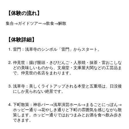
【体験の流れ】
集合→ガイドツアー→飲食→解散
【体験詳細】
雷門：浅草寺のシンボル「雷門」からスタート。
仲見世：揚げ饅頭・きびだんご・人形焼・抹茶・雷おこしな
どの美味しいものから、文扇堂・文庫屋大関などの工芸品ま
で、仲見世の名店をまわります。
浅草寺：美しくライトアップされる本堂と五重塔は、日没後
にしか見られない絶景です。
下町散策：神谷バー→浅草演芸ホール→まるごとにっぽん→
ホッピー通り→花やしき通りと下町の雰囲気を感じながら散
策します。ホッピー通りではおつまみとお酒を食べ飲み歩き
できます。