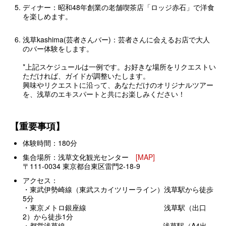
ディナー：昭和48年創業の老舗喫茶店「ロッジ赤石」で洋食
を楽しめます。
浅草kashima(芸者さんバー)：芸者さんに会えるお店で大人
のバー体験をします。
*
上記スケジュールは一例です。お好きな場所をリクエストい
ただければ、ガイドが調整いたします。
興味やリクエストに沿って、あなただけのオリジナルツアー
を、浅草のエキスパートと共にお楽しみください！
【重要事項】
体験時間：180分
集合場所：浅草文化観光センター
[MAP]
〒111-0034 東京都台東区雷門2-18-9
アクセス：
・東武伊勢崎線（東武スカイツリーライン）浅草駅から徒歩
5分
・東京メトロ銀座線 浅草駅（出口
2）から徒歩1分
・都営浅草線 浅草駅（A4出