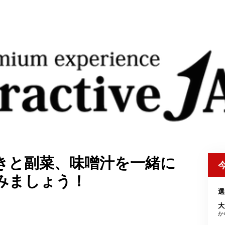
きと副菜、味噌汁を一緒に
みましょう！
選
大
か