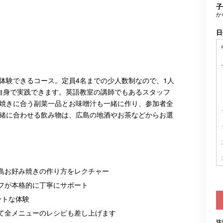
子
か
日
体験できるコース。定員4名までの少人数制なので、1人
自身で実践できます。英語教室の講師でもあるスタッフ
焼きに合う副菜一品とお味噌汁も一緒に作り、参加者全
緒に合わせる飲み物は、広島の地酒やお茶などからお選
島お好み焼きの作り方をレクチャー
フが本格的に丁寧にサポート
ートな体験
て全メニューのレシピも差し上げます
注