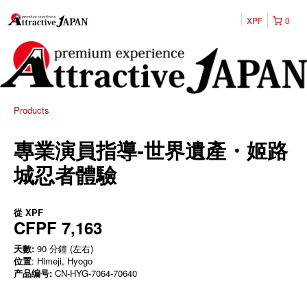
XPF
0
Products
專業演員指導-世界遺產・姬路
城忍者體驗
從
XPF
CFPF 7,163
天數:
90 分鐘 (左右)
位置
: Himeji, Hyogo
产品编号:
CN-HYG-7064-70640