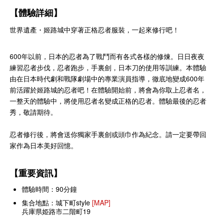
【體驗詳細】
世界遺產・姬路城中穿著正格忍者服裝，一起來修行吧！
600年以前，日本的忍者為了戰鬥而有各式各樣的修煉。日日夜夜
練習忍者步伐，忍者跑步，手裏劍，日本刀的使用等訓練。本體驗
由在日本時代劇和戰隊劇場中的專業演員指導，徹底地變成600年
前活躍於姬路城的忍者吧！在體驗開始前，將會為你取上忍者名，
一整天的體驗中，將使用忍者名變成正格的忍者。體驗最後的忍者
秀，敬請期待。
忍者修行後，將會送你獨家手裏劍或頭巾作為紀念。請一定要帶回
家作為日本美好回憶。
【重要資訊】
體驗時間：90分鐘
集合地點：城下町style
[MAP]
兵庫県姫路市二階町19