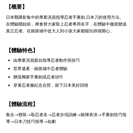
【概要】
日本戰隊影集中的專業演員指導忍者手裏劍,日本刀的使用方法。
在體驗開始前，將會替大家取上忍者專用名字，在體驗中徹底變成
真正忍者。在姬路城中從大人到小孩大家都能玩得很開心。
【體驗特色】
由專業演員親自指導忍者動作與技巧
世界遺產・姬路城中忍者體驗
贈送獨家手裏劍或忍者頭巾
穿著忍者服紀念合照，留下日本美好回憶
【體驗流程】
集合→變裝→取忍者名→忍者步伐訓練→殺陣表演→手裏劍技巧指
導→日本刀技巧指導→短劇