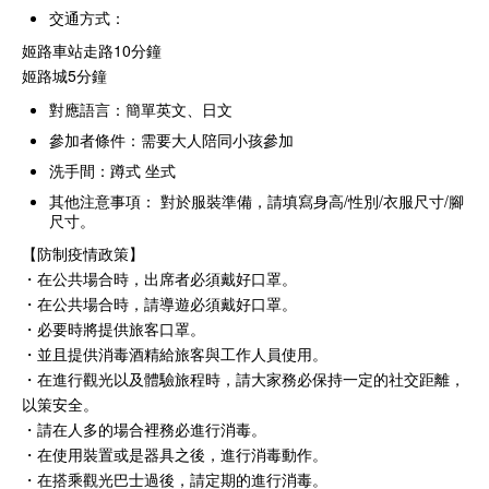
交通方式：
姬路車站走路10分鐘
姬路城5分鐘
對應語言：簡單英文、日文
參加者條件：需要大人陪同小孩參加
洗手間：蹲式 坐式
其他注意事項： 對於服裝準備，請填寫身高/性別/衣服尺寸/腳
尺寸。
【防制疫情政策】
・在公共場合時，出席者必須戴好口罩。
・在公共場合時，請導遊必須戴好口罩。
・必要時將提供旅客口罩。
・並且提供消毒酒精給旅客與工作人員使用。
・在進行觀光以及體驗旅程時，請大家務必保持一定的社交距離，
以策安全。
・請在人多的場合裡務必進行消毒。
・在使用裝置或是器具之後，進行消毒動作。
・在搭乘觀光巴士過後，請定期的進行消毒。