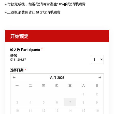
※付款完成後，如要取消將會產生10%的取消手續費
※上述取消費用皆已包含取消手續費
开始预定
输入数 Participants
*
情侶
從
€1,201.87
选择日期
*
八月
2026
一
二
三
四
五
六
日
1
2
3
4
5
6
7
8
9
10
11
12
13
14
15
16