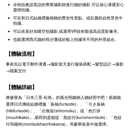
全程由會說英語的專業攝影師進行婚紗攝影,可以放心溝通安心
盡情拍攝。
可在和日式結婚禮服相稱的歷史性景點、或壯麗的自然景色中
拍攝。
可以依喜好加購空拍攝影,或運用VR技術製成高品質影像等。
也能選擇西式婚紗與沙灘或於船上拍攝等不同的外景組合。
【體驗流程】
事前先以電子郵件溝通→攝影當天進行服裝搭配→髮型設計→撮影
→檔案交付
【體驗詳細】
將被譽為「日本三景-松島」的風光明媚納入婚紗照中吧！新娘能
選擇日式傳統結婚禮服「振袖(furisode)」、「引き振袖
(hikifurisode)」、「白無垢(shiromuku)」或「色打掛
(irouchikake)」,新郎則是能從「黒紋付(kuromonntsuki)」「色紋
付羽織袴(montsukihaorihakama)」等豪華裝束中做選擇。