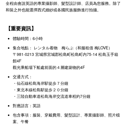
全程由會說英語的專業攝影師、髮型設計師、店員為您服務。除了
和裝之外也能選擇西式婚紗或各國民族服飾進行拍攝。
【重要資訊】
體驗時間：6小時
集合地點：
レンタル着物 梅らぶ（和服租借 梅LOVE）
〒981-0213 宮城県宮城郡松島町松島町内75-14 松島玉手箱
館4F
觀光乘船場下船處前面的４層建築物的4F
交通方式：
・仙石線松島海岸駅徒歩７分鐘
・東北本線松島駅徒歩２０分鐘
・
三陸自動車道松島海岸交流道車程約7分鐘
對應語言：英語
包含事項：服裝、穿戴費用、髮型設計、專業攝影師、照片檔
案、午餐