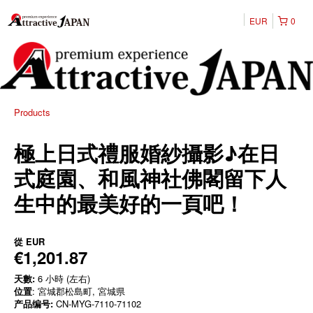
EUR
0
Products
極上日式禮服婚紗攝影♪在日
式庭園、和風神社佛閣留下人
生中的最美好的一頁吧！
從
EUR
€1,201.87
天數:
6 小時 (左右)
位置
: 宮城郡松島町, 宮城県
产品编号:
CN-MYG-7110-71102