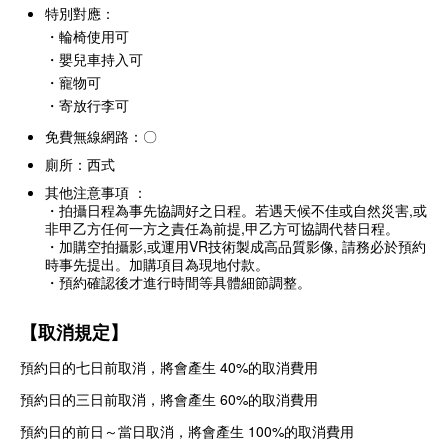
特別對應：
・輪椅使用可
・嬰兒車持入可
・寵物可
・
寄放行李可
免費無線網路：〇
廁所：西式
其他注意事項 ：
・拍攝日程為事先協調好之日程。若遇天候不佳或自然災害,或
非甲乙方任何一方之責任為前提,甲乙方可協調代替日程。
・加購空拍攝影,或運用VR技術製成高品質影像, 請務必於預約
時事先提出。加購項目為現地付款。
・預約確認後才進行時間等具體細節調整。
【取消規定】
預約日的七日前取消，將會產生 40%的取消費用
預約日的三日前取消，將會產生 60%的取消費用
預約日的前日～當日取消，將會產生 100%的取消費用