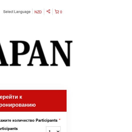
Select Language
NZD
0
ерейти к
ронированию
ажите количество Participants
*
rticipants