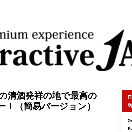
本の清酒発祥の地で最高の
П
ー！（簡易バージョン）
б
Ук
Pa