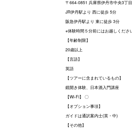
〒664-0851 兵庫県伊丹市中央3丁
JR伊丹駅より 西に徒歩 5分
阪急伊丹駅より 東に徒歩 3分
※体験時間５分前にはお越しくださ
【年齢制限】
20歳以上
【言語】
英語
【ツアーに含まれているもの】
鏡開き体験、日本酒入門講座
【Wi-Fi】 〇
【オプション事項】
ガイドは通訳案内士(英・中)
【その他】