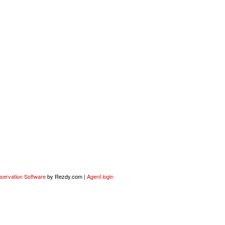
servation Software
by Rezdy.com |
Agent login