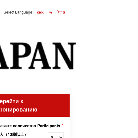
Select Language
SEK
0
ерейти к
ронированию
ажите количество Participants
*
人（13歳以上）