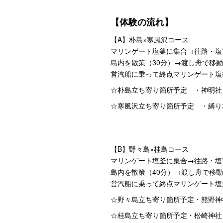
【体験の流れ】
【A】朴島×寒風沢コース
マリンゲート塩釜に集合→往路・塩竃
島内を散策（30分）→渡し舟で移動
営汽船に乗って終点マリンゲート塩釜
☆朴島立ち寄り箇所予定 ・神明
☆寒風沢立ち寄り箇所予定 ・縛り
【B】野々島×桂島コース
マリンゲート塩釜に集合→往路・塩竃
島内を散策（40分）→渡し舟で移動
営汽船に乗って終点マリンゲート塩釜
☆野々島立ち寄り箇所予定・熊野神
☆桂島立ち寄り箇所予定・松崎神社