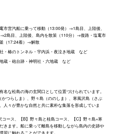
市営汽船に乗って移動（13:00発）→1島目、上陸後、
→2島目、上陸後、島内を散策（110分）→復路・塩竃市
（17:24着）→解散
社・椿のトンネル・宇内浜・夜泣き地蔵 など
地蔵・砲台跡・神明社・六地蔵 など
有名な松島の海の玄関口として位置づけられています。
（かつらしま）、野々島（ののしま）、寒風沢島（さぶ
、人々が豊かな自然と共に素朴な集落を形成していま
沢コース、【B】野々島と桂島コース、【C】野々島×寒
だきます。船に乗って離島を移動しながら島内の史跡や
慣習に触れることができます。