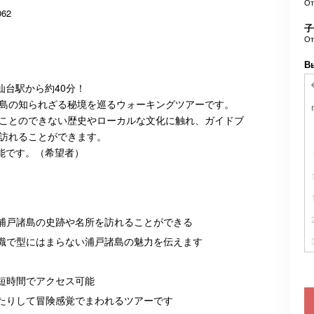
О
062
子
О
В
仙台駅から約40分！
島の知られざる秘境を巡るウォーキングツアーです。
ことのできない歴史やローカルな文化に触れ、ガイドブ
訪れることができます。
可能です。（希望者）
浦戸諸島の史跡や名所を訪れることができる
識で型にはまらない浦戸諸島の魅力を伝えます
短時間でアクセス可能
たりして冒険感覚でまわれるツアーです