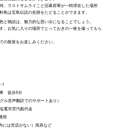
時、ラストサムライこと旧幕府軍が一時滞在した場所
朴島は宝島伝説の史跡をたどることができます。
色と物語は、魅力的な思い出になることでしょう。
す。お気に入りの場所でとっておきの一枚を撮ってもら
での散策をお楽しみください。
-1
車 徒歩5分
ーグル音声翻訳でのサポートあり）
、塩竃市営汽船代金
費用
内には売店がない）雨具など