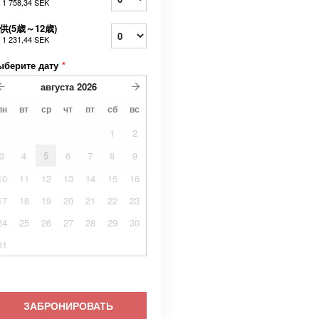
т
1 758,34 SEK
供(5歳～12歳)
т
1 231,44 SEK
ыберите дату
*
августа
2026
пн
вт
ср
чт
пт
сб
вс
1
2
3
4
5
6
7
8
9
10
11
12
13
14
15
16
17
18
19
20
21
22
23
24
25
26
27
28
29
30
31
ЗАБРОНИРОВАТЬ