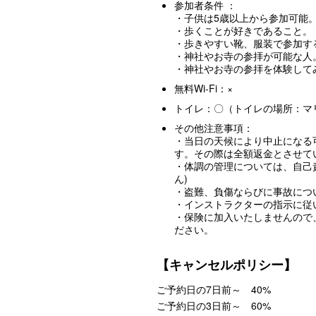
参加者条件 ：
・子供は5歳以上から参加可能
・歩くことが好きであること。
・歩きやすい靴、服装で参加す
・神社やお寺の参拝が可能な人
・神社やお寺の参拝を体験して
無料Wi-Fi：×
トイレ：〇（トイレの場所：マ
その他注意事項：
・当日の天候により中止になる可
す。その際は全額返金とさせて
・体調の管理については、自己
ん)
・盗難、負傷ならびに事故につ
・インストラクターの指示に従
・保険に加入いたしませんので
ださい。
【キャンセルポリシー】
ご予約日の7日前～ 40%
ご予約日の3日前～ 60%