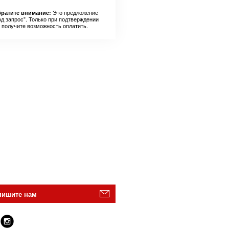
Это предложение
ратите внимание:
од запрос". Только при подтверждении
 получите возможность оплатить.
пишите нам