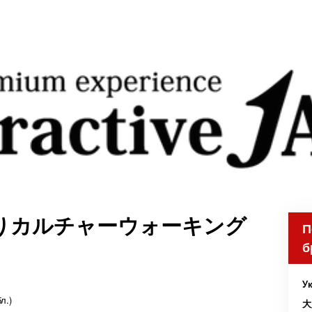
りカルチャーウォーキング
П
б
Ук
л.)
大