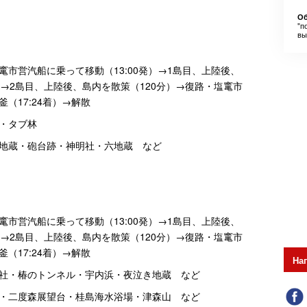
Об
"п
вы
市営汽船に乗って移動（13:00発）→1島目、上陸後、
→2島目、上陸後、島内を散策（120分）→復路・塩竃市
（17:24着）→解散
社・タブ林
地蔵・砲台跡・神明社・六地蔵 など
市営汽船に乗って移動（13:00発）→1島目、上陸後、
→2島目、上陸後、島内を散策（120分）→復路・塩竃市
（17:24着）→解散
На
社・椿のトンネル・宇内浜・夜泣き地蔵 など
・二度森展望台・桂島海水浴場・津森山 など