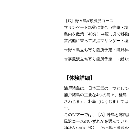
【C】野々島×寒風沢コース
マリンゲート塩釜に集合→往路・塩竃
島内を散策（40分）→渡し舟で移動
営汽船に乗って終点マリンゲート塩釜
☆野々島立ち寄り箇所予定・熊野神
☆寒風沢立ち寄り箇所予定 ・縛り
【体験詳細】
浦戸諸島は、日本三景の一つとして
浦戸諸島の主要な4つの島々、桂島
さわじま）、朴島（ほうじま）では
す。
このツアーでは、【A】朴島と寒風
風沢コースのいずれかを選んでいた
神社を中心に巡り、その島の風習や