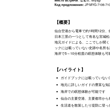
Место встречи
: 塩竃市, Miyagi
Код предложения:
JP-MYG-7106-71
【概要】
仙台空港から電車で約1時間12分、
日本三景の一つとして有名な宮城松
地元ガイドによる、ここでしか聞く
ックには載っていない史跡や名所を
海岸で5～10分程度の瞑想体験も
【ハイライト】
ガイドブックには載っていない
地元に詳しいガイドの豊富な知
海岸での瞑想体験が可能です
仙台の主要空港、主要都市から
生活道を散策したり堤防に登っ