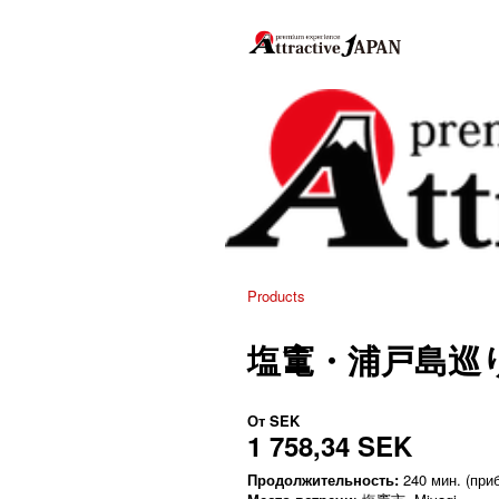
Products
塩竃・浦戸島巡
От
SEK
1 758,34 SEK
Продолжительность:
240 мин. (приб