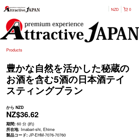
NZD
0
Products
豊かな自然を活かした秘蔵の
お酒を含む5酒の日本酒テイ
スティングプラン
から
NZD
NZ$36.62
期間:
60 分 (約)
所在地
: Imabari-shi, Ehime
製品コード:
JP-EHM-7076-70760