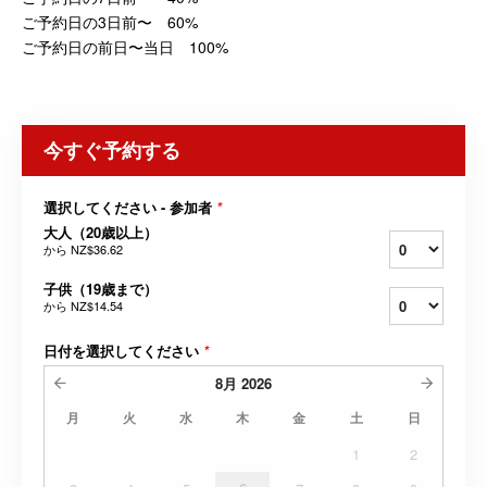
ご予約日の3日前〜 60%
ご予約日の前日〜当日 100%
今すぐ予約する
選択してください - 参加者
*
大人（20歳以上）
から
NZ$36.62
子供（19歳まで）
から
NZ$14.54
日付を選択してください
*
8月
2026
月
火
水
木
金
土
日
1
2