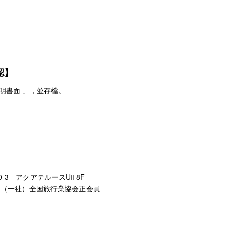
認】
明書面 」，並存檔。
）
0-3 アクアテルースUⅡ 8F
号 （一社）全国旅行業協会正会員