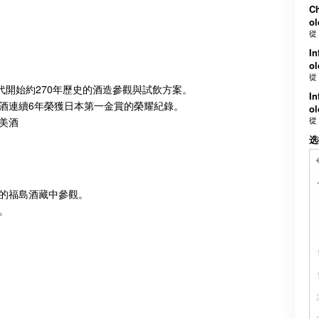
Ch
ol
從
In
ol
從
戶時代開始約270年歷史的酒造參觀與試飲方案。
In
酒連續6年榮獲日本第一金賞的榮耀紀錄。
ol
從
美酒
选
的福島酒藏中參觀。
。