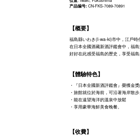
位置
: Iwaki, Fukushima
产品编号:
CN-FKS-7089-70891
【概要】
福島縣いわき(I-wa-ki)市中，江
在日本全國酒藏新酒評鑑會中，福島
好好在此感受福島的歷史，享受福島
【體驗特色】
・『日本全國新酒評鑑會』榮獲金獎
・旅館就位於海前，可沿著海岸散步
・能在遠望海洋的溫泉中放鬆
・享用豪華海鮮美食晚餐。
【收費】