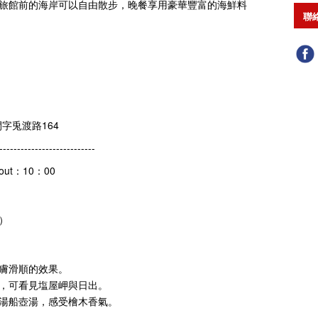
旅館前的海岸可以自由散步，晚餐享用豪華豐富的海鮮料
聯
間字兎渡路164
---------------------------
 out：10：00
）
膚滑順的效果。
，可看見塩屋岬與日出。
湯船壺湯，感受檜木香氣。