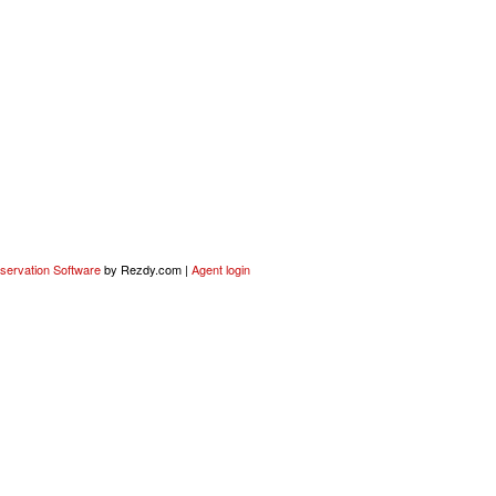
servation Software
by Rezdy.com |
Agent login