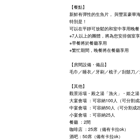
【餐點】
新鮮有彈性的生魚片， 與豐富豪華
特別是！
可以在平靜可放鬆的和室中享用晚餐
※7人以上的團體，將為您安排個室
※早餐將於餐廳享用
※繁忙期間，晚餐將在餐廳享用
【房間設備・備品】
毛巾／睡衣／牙刷／梳子／刮鬍刀／
【其他】
觀景浴場・殿之湯「漁火」・姫之湯
大宴會場 ：可容納100人（可分割成
中宴會場 ：可容納50人（可分割成
小宴會場 ：可容納25人
餐廳 ：2間
咖啡店 ：25席（備有卡拉ok）
酒吧：50席（備有卡拉ok）