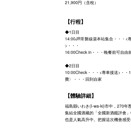
21,900円（含稅）
【行程】
◆1日目
14:00JR常磐線湯本站集合・・・
>・・・
16:00Check in・・・晚餐前
◆2日目
10:00Check・・・<專車接送>・
費〉・・・回到自家
【體驗詳細】
福島縣いわき(I-wa-ki)市中，2
集結全國酒藏的「全國新酒鑑評會」
也是人氣高升中。把握這次機會感受