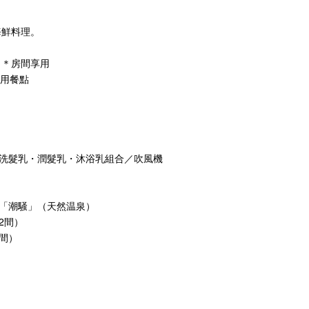
海鮮料理。
 ＊房間享用
享用餐點
洗髮乳・潤髮乳・沐浴乳組合／吹風機
「潮騒」（天然温泉）
2間）
2間）