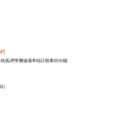
AP]
ki）站或JR常磐線湯本站計程車20分鐘
回）