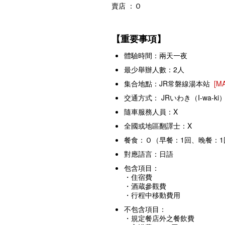
賣店 ：Ｏ
【重要事項】
體驗時間：兩天一夜
最少舉辦人數：2人
集合地點：JR常磐線湯本站
[M
交通方式： JRいわき（I-wa-
隨車服務人員：X
全國或地區翻譯士：X
餐食：Ｏ（早餐：1回、晚餐：1
對應語言：日語
包含項目：
・住宿費
・酒蔵參觀費
・行程中移動費用
不包含項目：
・規定餐店外之餐飲費