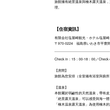
旅館擁有絕景溫泉與檜木露天溫泉，
理。
【住宿資訊】
有限会社塩屋崎観光・ホテル塩屋崎
〒970-0224 福島県いわき市平豊
---------------------------------------------
Check in：15：00-18：00／Check
【房間】
旅館為您安排（全室備有浴室與廁所
【溫泉】
本館屬於弱鹼性的天然溫泉，帶有皮
「絶景露天溫泉」可以感受與海一體
「檜木温泉露天溫泉」為使用檜木的