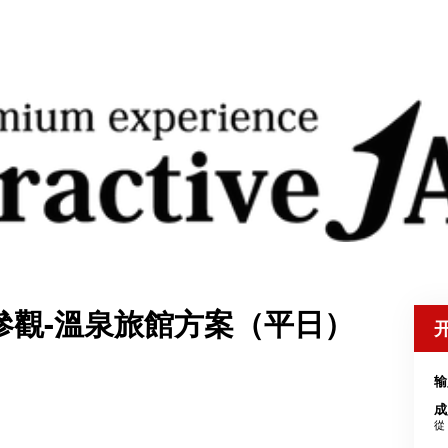
參觀-溫泉旅館方案（平日）
输
成
從