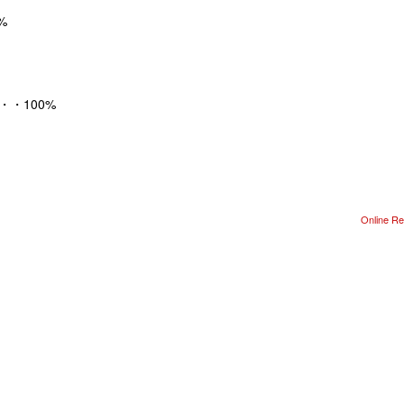
%
・100%
Online Re