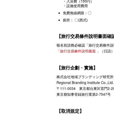
・入浴費（150円）
・設施使用費用
免費無線網路：〇
廁所： 〇(西式)
【旅行交易條件說明書面確
報名前請務必確認「旅行交易條件說
「旅行交易條件說明書面 」
（日語
【旅行企劃・實施】
株式会社地域ブランディング研究所
Regional Branding Institute Co.,Ltd.
〒111-0034 東京都台東区雷門2-2
東京都知事登録旅行業第2-7547
【取消規定】