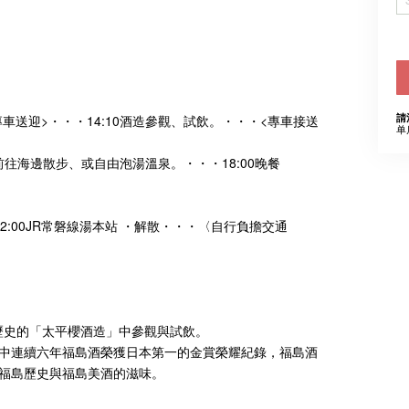
請
<專車送迎>・・・14:10酒造參觀、試飲。・・・<專車接送
单
可自由前往海邊散步、或自由泡湯溫泉。・・・18:00晚餐
・12:00JR常磐線湯本站 ・解散・・・〈自行負擔交通
70年歷史的「太平櫻酒造」中參觀與試飲。
中連續六年福島酒榮獲日本第一的金賞榮耀紀錄，福島酒
福島歷史與福島美酒的滋味。