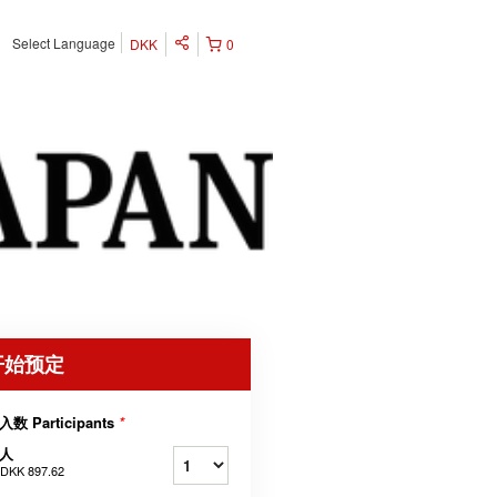
Select Language
DKK
0
开始预定
入数 Participants
*
人
DKK 897.62