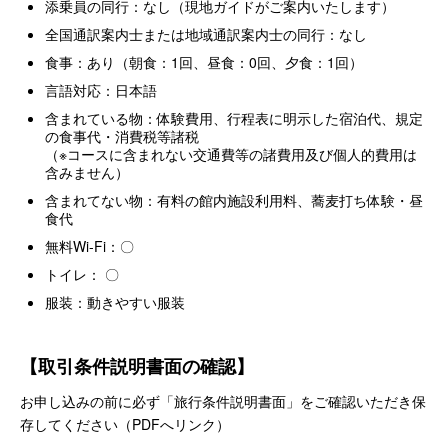
添乗員の同行：なし（現地ガイドがご案内いたします）
全国通訳案内士または地域通訳案内士の同行：なし
食事：あり（朝食：1回、昼食：0回、夕食：1回）
言語対応：日本語
含まれている物：体験費用、行程表に明示した宿泊代、規定
の食事代・消費税等諸税
（※コースに含まれない交通費等の諸費用及び個人的費用は
含みません）
含まれてない物：有料の館内施設利用料、蕎麦打ち体験・昼
食代
無料Wi-Fi：〇
トイレ： 〇
服装：動きやすい服装
【取引条件説明書面の確認】
お申し込みの前に必ず「旅行条件説明書面」をご確認いただき保
存してください（PDFへリンク）