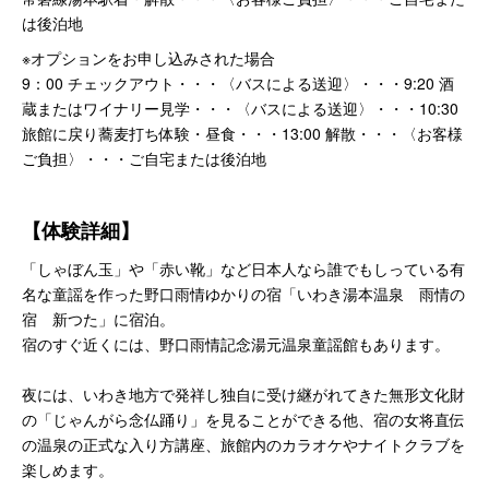
は後泊地
※オプションをお申し込みされた場合
9：00 チェックアウト・・・〈バスによる送迎〉・・・9:20 酒
蔵またはワイナリー見学・・・〈バスによる送迎〉・・・10:30
旅館に戻り蕎麦打ち体験・昼食・・・13:00 解散・・・〈お客様
ご負担〉・・・ご自宅または後泊地
【体験詳細】
「しゃぼん玉」や「赤い靴」など日本人なら誰でもしっている有
名な童謡を作った野口雨情ゆかりの宿「いわき湯本温泉 雨情の
宿 新つた」に宿泊。
宿のすぐ近くには、野口雨情記念湯元温泉童謡館もあります。
夜には、いわき地方で発祥し独自に受け継がれてきた無形文化財
の「じゃんがら念仏踊り」を見ることができる他、宿の女将直伝
の温泉の正式な入り方講座、旅館内のカラオケやナイトクラブを
楽しめます。