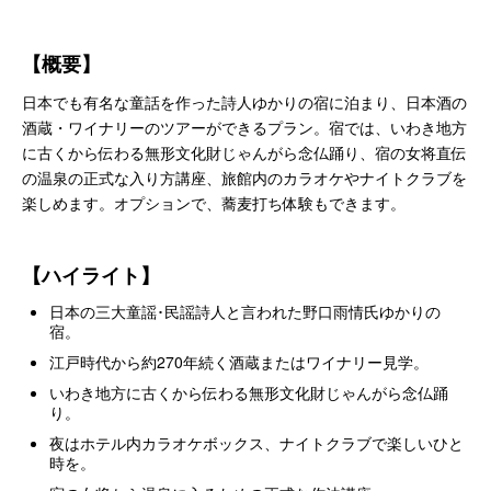
【概要】
日本でも有名な童話を作った詩人ゆかりの宿に泊まり、日本酒の
酒蔵・ワイナリーのツアーができるプラン。宿では、いわき地方
に古くから伝わる無形文化財じゃんがら念仏踊り、宿の女将直伝
の温泉の正式な入り方講座、旅館内のカラオケやナイトクラブを
楽しめます。オプションで、蕎麦打ち体験もできます。
【ハイライト】
日本の三大童謡･民謡詩人と言われた野口雨情氏ゆかりの
宿。
江戸時代から約270年続く酒蔵またはワイナリー見学。
いわき地方に古くから伝わる無形文化財じゃんがら念仏踊
り。
夜はホテル内カラオケボックス、ナイトクラブで楽しいひと
時を。