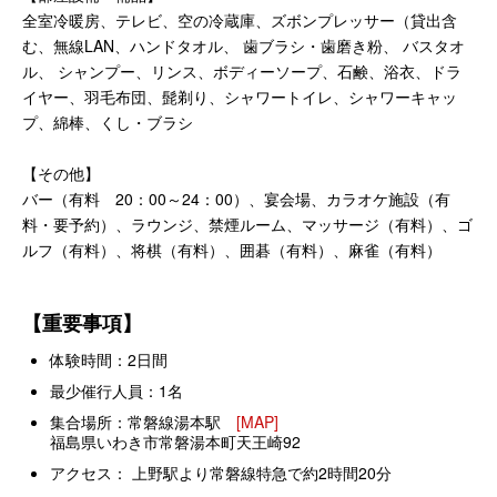
全室冷暖房、テレビ、空の冷蔵庫、ズボンプレッサー（貸出含
む、無線LAN、ハンドタオル、 歯ブラシ・歯磨き粉、 バスタオ
ル、 シャンプー、リンス、ボディーソープ、石鹸、浴衣、ドラ
イヤー、羽毛布団、髭剃り、シャワートイレ、シャワーキャッ
プ、綿棒、くし・ブラシ
【その他】
バー（有料 20：00～24：00）、宴会場、カラオケ施設（有
料・要予約）、ラウンジ、禁煙ルーム、マッサージ（有料）、ゴ
ルフ（有料）、将棋（有料）、囲碁（有料）、麻雀（有料）
【重要事項】
体験時間：2日間
最少催行人員：1名
集合場所：常磐線湯本駅
[MAP]
福島県いわき市常磐湯本町天王崎92
アクセス： 上野駅より常磐線特急で約2時間20分