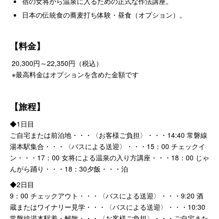
宿の女将から温泉に入るための正式な作法講座。
日本の伝統食の蕎麦打ち体験・昼食（オプション）。
【料金】
20,300円～22,350円（税込）
※最高料金はオプションを含めた金額です
【旅程】
◆1日目
ご自宅または前泊地・・・〈お客様ご負担〉・・・14:40 常磐線
湯本駅集合・・・〈バスによる送迎〉・・・15：00 チェックイ
ン・・・17：00 女将による温泉の入り方講座・・・18：00 じゃ
んがら踊り・・・18：30夕飯・・・泊
◆2日目
9：00 チェックアウト・・・〈バスによる送迎〉・・・9:20 酒
蔵またはワイナリー見学・・・〈バスによる送迎〉・・・10:30
常磐線湯本駅着・解散・・・〈お客様ご負担〉・・・ご自宅また