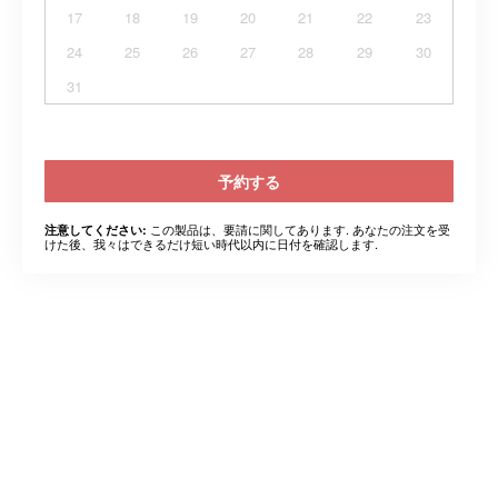
17
18
19
20
21
22
23
24
25
26
27
28
29
30
31
予約する
この製品は、要請に関してあります. あなたの注文を受
注意してください:
けた後、我々はできるだけ短い時代以内に日付を確認します.