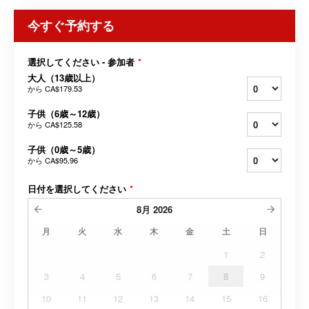
今すぐ予約する
選択してください - 参加者
*
大人（13歳以上）
から
CA$179.53
子供（6歳～12歳）
から
CA$125.58
子供（0歳～5歳）
から
CA$95.96
日付を選択してください
*
8月
2026
月
火
水
木
金
土
日
1
2
3
4
5
6
7
8
9
10
11
12
13
14
15
16