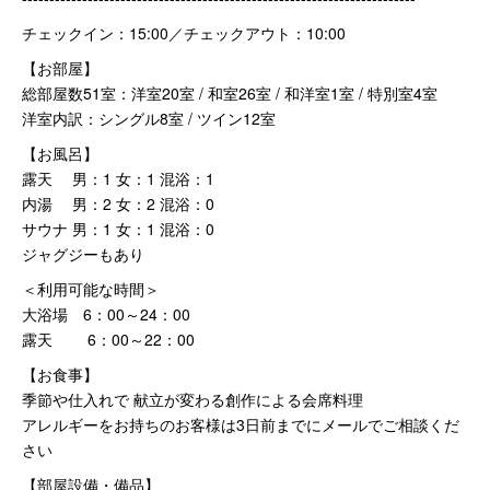
チェックイン：15:00／チェックアウト：10:00
【お部屋】
総部屋数51室：洋室20室 / 和室26室 / 和洋室1室 / 特別室4室
洋室内訳：シングル8室 / ツイン12室
【お風呂】
露天 男：1 女：1 混浴：1
内湯 男：2 女：2 混浴：0
サウナ 男：1 女：1 混浴：0
ジャグジーもあり
＜利用可能な時間＞
大浴場 6：00～24：00
露天 6：00～22：00
【お食事】
季節や仕入れで 献立が変わる創作による会席料理
アレルギーをお持ちのお客様は3日前までにメールでご相談くだ
さい
【部屋設備・備品】