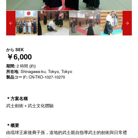
から
SEK
￥6,000
期間:
2 時間 (約)
所在地
: Shinagawa-ku, Tokyo, Tokyo
製品コード:
CN-TKO-1027-10270
＊
方案名稱
武士劍術＋武士文化體驗
＊概
要
由琉球王家後裔子孫，道地的武士親自指導武士的劍術與日常禮