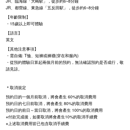
JR、臨海線「大崎駅」，徒步約6~8分鐘
JR、都營線、東急線「五反田駅」，徒步約6~8分鐘
【年齡限制】
・15歲以上即可體驗
【語言】
英文
【其他注意事項】
・需自備: T恤、短褲或褲襪(穿在和服內)
・從預約體驗日算起兩個月前的預約，無法確認預約是否成行，敬
請見諒。
＊取消規定
預約日的一個月前取消，將會產生 60%的取消費用
預約日的七日前取消，將會產生 80%的取消費用
預約日的前日～當日取消，將會產生 100%的取消費用
※付款完成後，如要取消將會產生10%的取消手續費
※上述取消費用皆已包含取消手續費