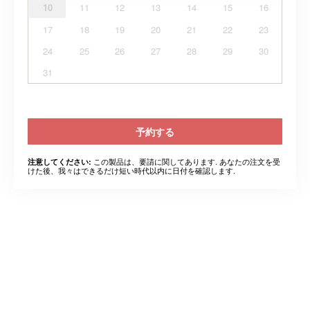
10
11
12
13
14
15
16
17
18
19
20
21
22
23
24
25
26
27
28
29
30
31
予約する
この製品は、要請に関してあります. あなたの注文を受
注意してください:
けた後、我々はできるだけ短い時代以内に日付を確認します.