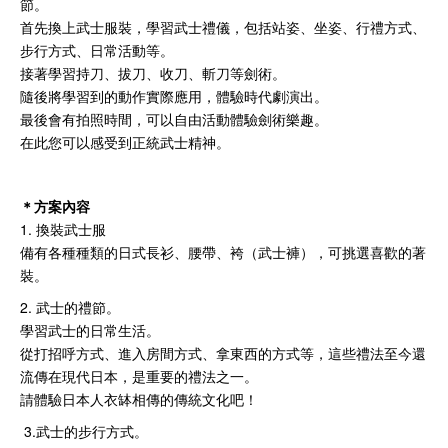
節。
首先換上武士服裝，學習武士禮儀，包括站姿、坐姿、行禮方式、
步行方式、日常活動等。
接著學習持刀、拔刀、收刀、斬刀等劍術。
隨後將學習到的動作實際應用，體驗時代劇演出。
最後會有拍照時間，可以自由活動體驗劍術樂趣。
在此您可以感受到正統武士精神。
＊方案內容
1. 換裝武士服
備有各種種類的日式長衫、腰帶、袴（武士褲），可挑選喜歡的著
裝。
2. 武士的禮節。
學習武士的日常生活。
從打招呼方式、進入房間方式、拿東西的方式等，這些禮法至今還
流傳在現代日本，是重要的禮法之一。
請體驗日本人衣缽相傳的傳統文化吧！
3.武士的步行方式。