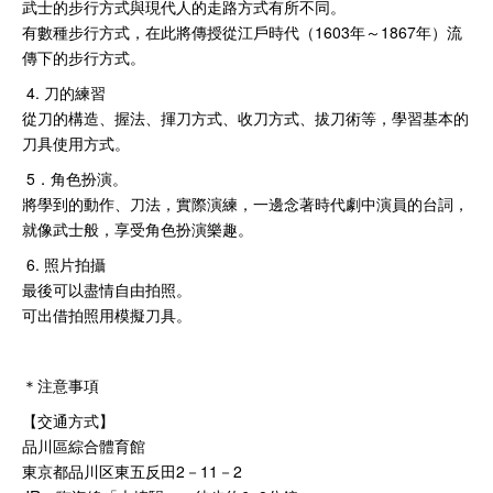
武士的步行方式與現代人的走路方式有所不同。
有數種步行方式，在此將傳授從江戶時代（1603年～1867年）流
傳下的步行方式。
4. 刀的練習
從刀的構造、握法、揮刀方式、收刀方式、拔刀術等，學習基本的
刀具使用方式。
5．角色扮演。
將學到的動作、刀法，實際演練，一邊念著時代劇中演員的台詞，
就像武士般，享受角色扮演樂趣。
6. 照片拍攝
最後可以盡情自由拍照。
可出借拍照用模擬刀具。
＊注意事項
【交通方式】
品川區綜合體育館
東京都品川区東五反田2－11－2