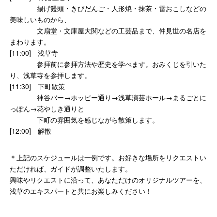
揚げ饅頭・きびだんご・人形焼・抹茶・雷おこしなどの
美味しいものから、
文扇堂・文庫屋大関などの工芸品まで、仲見世の名店を
まわります。
[11:00] 浅草寺
参拝前に参拝方法や歴史を学べます。おみくじを引いた
り、浅草寺を参拝します。
[11:30] 下町散策
神谷バー→ホッピー通り→浅草演芸ホール→まるごとに
っぽん→花やしき通りと
下町の雰囲気を感じながら散策します。
[12:00] 解散
＊上記のスケジュールは一例です。お好きな場所をリクエストい
ただければ、ガイドが調整いたします。
興味やリクエストに沿って、あなただけのオリジナルツアーを、
浅草のエキスパートと共にお楽しみください！