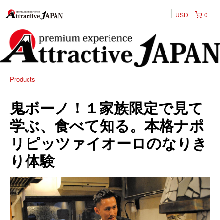
USD
0
Products
鬼ボーノ！１家族限定で見て
学ぶ、食べて知る。本格ナポ
リピッツァイオーロのなりき
り体験