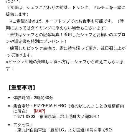
ださい。
（食事は、シェフこだわりの前菜、ドリンク、ドルチェを一緒に
提供します）
※ご希望があれば、ルーフトップでのお食事も可能です。（時
期によってはタイミングに添えない場合もございます）
・最後はシェフとの記念写真！着用したシェフとお揃いのエプロ
ンや認定書を特別にプレゼント！
・練習したピッツァ生地は、家に持ち帰って頂き、後日召し上が
って頂けます。
※ピッツァ生地の美味しい食べ方は、シェフから教えてもらいま
す！
【重要事項】
体験時間：2時間30分
集合場所：PIZZERIA FIERO（道の駅しんよしとみ遺構前内
に所在）
[MAP]
〒871-0902 福岡県築上郡上毛町大ノ瀬304-1
アクセス：
・東九州自動車道「豊前I.C」より国道10号を車で5分