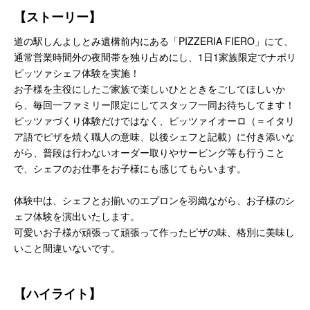
【ストーリー】
道の駅しんよしとみ遺構前内にある「PIZZERIA FIERO」にて、
通常営業時間外の夜間帯を独り占めにし、1日1家族限定でナポリ
ピッツァシェフ体験を実施！
お子様を主役にしたご家族で楽しいひとときをごしてほしいか
ら、毎回一ファミリー限定にしてスタッフ一同お待ちしてます！
ピッツァづくり体験だけではなく、ピッツァイオーロ（＝イタリ
ア語でピザを焼く職人の意味、以後シェフと記載）に付き添いな
がら、普段は行わないオーダー取りやサービング等も行うこと
で、シェフのお仕事をお子様にも感じてもらいます。
体験中は、シェフとお揃いのエプロンを羽織ながら、お子様のシ
ェフ体験を演出いたします。
可愛いお子様が頑張って頑張って作ったピザの味、格別に美味し
いこと間違いないです。
【ハイライト】