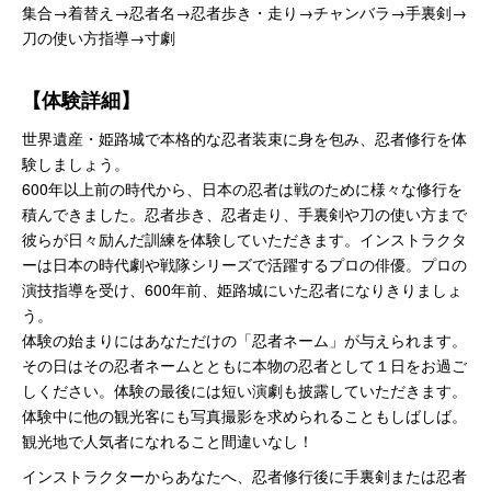
集合→着替え→忍者名→忍者歩き・走り→チャンバラ→手裏剣→
刀の使い方指導→寸劇
【体験詳細】
世界遺産・姫路城で本格的な忍者装束に身を包み、忍者修行を体
験しましょう。
600年以上前の時代から、日本の忍者は戦のために様々な修行を
積んできました。忍者歩き、忍者走り、手裏剣や刀の使い方まで
彼らが日々励んだ訓練を体験していただきます。インストラクタ
ーは日本の時代劇や戦隊シリーズで活躍するプロの俳優。プロの
演技指導を受け、600年前、姫路城にいた忍者になりきりましょ
う。
体験の始まりにはあなただけの「忍者ネーム」が与えられます。
その日はその忍者ネームとともに本物の忍者として１日をお過ご
しください。体験の最後には短い演劇も披露していただきます。
体験中に他の観光客にも写真撮影を求められることもしばしば。
観光地で人気者になれること間違いなし！
インストラクターからあなたへ、忍者修行後に手裏剣または忍者