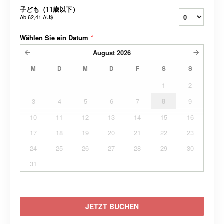
子ども（11歳以下）
Ab
62,41 AU$
Wählen Sie ein Datum
*
August
2026
M
D
M
D
F
S
S
1
2
3
4
5
6
7
8
9
10
11
12
13
14
15
16
17
18
19
20
21
22
23
24
25
26
27
28
29
30
31
JETZT BUCHEN