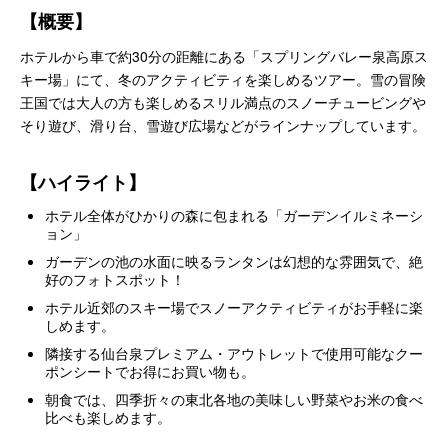
【概要】
ホテルから車で約30分の距離にある「スプリングバレー泉高原ス
キー場」にて、冬のアクティビティを楽しめるツアー。雪の冒険
王国では大人の方も楽しめるスリル満点のスノーチュービングや
そり遊び、滑り台、雪遊び広場などがラインナップしています。
【ハイライト】
ホテル全体がひかりの森に包まれる「ガーデンイルミネーシ
ョン」
ガーデンの池の水面に映るランタンは幻想的な雰囲気で、絶
好のフォトスポット！
ホテル近郊のスキー場でスノーアクティビティがお手軽に楽
しめます。
隣接する仙台泉プレミアム・アウトレットで使用可能なクー
ポンシートでお得にお買い物も。
朝食では、四季折々の東北各地の美味しい野菜やお米の食べ
比べも楽しめます。