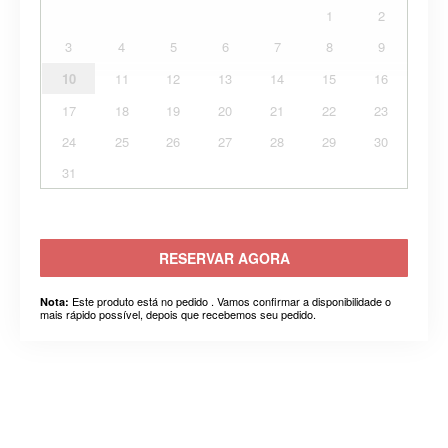
1
2
3
4
5
6
7
8
9
10
11
12
13
14
15
16
17
18
19
20
21
22
23
24
25
26
27
28
29
30
31
RESERVAR AGORA
Este produto está no pedido . Vamos confirmar a disponibilidade o
Nota:
mais rápido possível, depois que recebemos seu pedido.