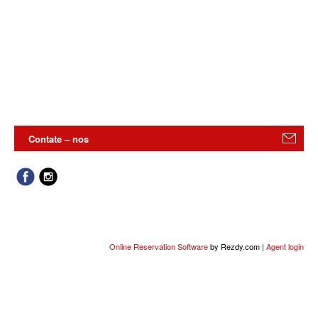
Contate – nos
Online Reservation Software
by Rezdy.com |
Agent login