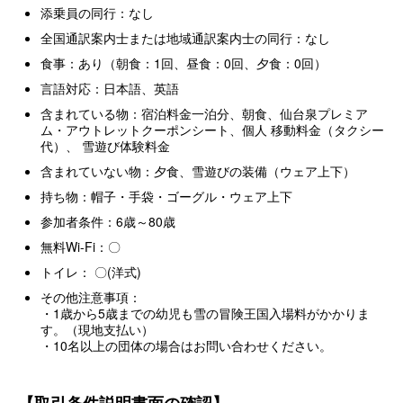
添乗員の同行：なし
全国通訳案内士または地域通訳案内士の同行：なし
食事：あり（朝食：1回、昼食：0回、夕食：0回）
言語対応：日本語、英語
含まれている物：宿泊料金一泊分、朝食、仙台泉プレミア
ム・アウトレットクーポンシート、個人 移動料金（タクシー
代）、 雪遊び体験料金
含まれていない物：夕食、雪遊びの装備（ウェア上下）
持ち物：帽子・手袋・ゴーグル・ウェア上下
参加者条件：6歳～80歳
無料Wi-Fi：〇
トイレ： 〇(洋式)
その他注意事項：
・1歳から5歳までの幼児も雪の冒険王国入場料がかかりま
す。（現地支払い）
・10名以上の団体の場合はお問い合わせください。