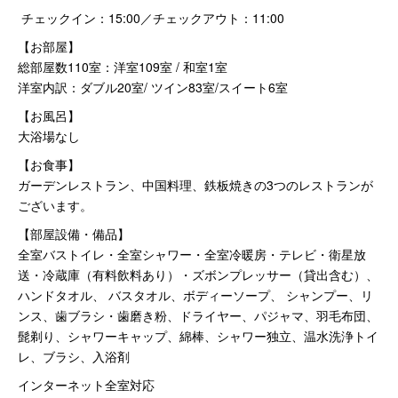
チェックイン：15:00／チェックアウト：11:00
【お部屋】
総部屋数110室：洋室109室 / 和室1室
洋室内訳：ダブル20室/ ツイン83室/スイート6室
【お風呂】
大浴場なし
【お食事】
ガーデンレストラン、中国料理、鉄板焼きの3つのレストランが
ございます。
【部屋設備・備品】
全室バストイレ・全室シャワー・全室冷暖房・テレビ・衛星放
送・冷蔵庫（有料飲料あり）・ズボンプレッサー（貸出含む）、
ハンドタオル、 バスタオル、ボディーソープ、 シャンプー、リ
ンス、歯ブラシ・歯磨き粉、ドライヤー、パジャマ、羽毛布団、
髭剃り、シャワーキャップ、綿棒、シャワー独立、温水洗浄トイ
レ、ブラシ、入浴剤
インターネット全室対応