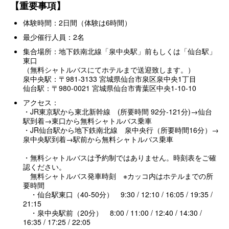
【重要事項】
体験時間：2日間（体験は6時間）
最少催行人員：2名
集合場所：地下鉄南北線「泉中央駅」前もしくは「仙台駅」
東口
（無料シャトルバスにてホテルまで送迎致します。）
泉中央駅：〒981-3133 宮城県仙台市泉区泉中央1丁目
仙台駅：〒980-0021 宮城県仙台市青葉区中央1-10-10
アクセス：
・JR東京駅から東北新幹線 (所要時間 92分-121分)→仙台
駅到着→東口から無料シャトルバス乗車
・JR仙台駅から地下鉄南北線 泉中央行（所要時間16分）→
泉中央駅到着→駅前から無料シャトルバス乗車
・無料シャトルバスは予約制ではありません。時刻表をご確
認ください。
無料シャトルバス発車時刻 ※カッコ内はホテルまでの所
要時間
・仙台駅東口（40-50分） 9:30 / 12:10 / 16:05 / 19:35 /
21:15
・泉中央駅前（20分） 8:00 / 11:00 / 12:40 / 14:30 /
16:35 / 17:25 / 22:05