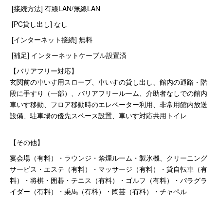
[接続方法] 有線LAN/無線LAN
[PC貸し出し] なし
[インターネット接続] 無料
[補足] インターネットケーブル設置済
【バリアフリー対応】
玄関前の車いす用スロープ、車いすの貸し出し、館内の通路・階
段に手すり（一部）、バリアフリールーム、介助者なしでの館内
車いす移動、フロア移動時のエレベーター利用、非常用館内放送
設備、駐車場の優先スペース設置、車いす対応共用トイレ
【その他】
宴会場（有料）・ラウンジ・禁煙ルーム・製氷機、クリーニング
サービス・エステ（有料）・マッサージ（有料）・貸自転車（有
料）・将棋・囲碁・テニス（有料）・ゴルフ（有料）・パラグラ
イダー（有料）・乗馬（有料）・陶芸（有料）・チャペル