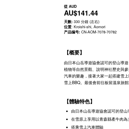
從
AUD
AU$141.44
天數:
330 分鐘 (左右)
位置
: Kroishi-shi, Aomori
产品编号:
CN-AOM-7078-70782
【概要】
由日本山岳導遊協會認可的登山導遊
植物等自然景觀、說明神社歷史與參
汽車的樂趣，接著大家一起搭建雪上
雪上BBQ。最後會前往板留溫泉旅館A
【體驗特色】
由日本山岳導遊協會認可的登山
在雪原上享用以青森縣產牛肉為
搭乘雪上汽車體驗