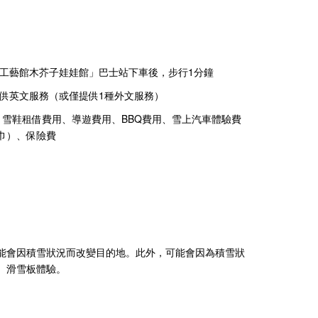
承工藝館木芥子娃娃館」巴士站下車後，步行1分鐘
提供英文服務（或僅提供1種外文服務）
、雪鞋租借費用、導遊費用、BBQ費用、雪上汽車體驗費
巾）、保險費
能會因積雪狀況而改變目的地。此外，可能會因為積雪狀
、滑雪板體驗。