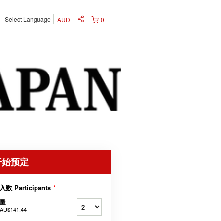
Select Language
AUD
0
开始预定
入数 Participants
*
量
AU$141.44