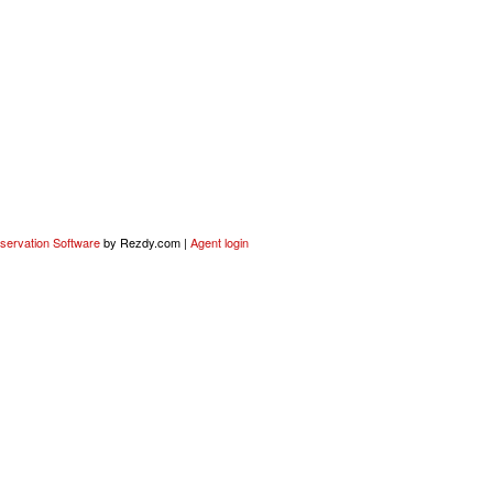
servation Software
by Rezdy.com |
Agent login