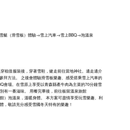
滑雪艇（滑雪板）體驗→雪上汽車→雪上BBQ→泡溫泉
換穿租借服裝後，穿著雪鞋，健走前往當地神社。邊走邊介
參拜方法。 之後會體驗滑雪板樂趣、感受搭乘雪上汽車的
BQ會場。在雪原上享受以青森縣產牛肉為主菜的70分鐘雪
，別有一番滋味。 用餐完畢後，前往板留溫泉旅館
泉旅館）泡溫泉，溫暖身體。 本方案可盡情享受玩雪樂趣、利
身體，敬請充分感受雪國冬天特有的樂趣！