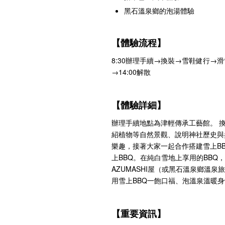
黑石溫泉鄉的泡湯體驗
【體驗流程】
8:30辦理手續→換裝→雪鞋健行→
→14:00解散
【體驗詳細】
辦理手續地點為津輕傳承工藝館。 
紹植物等自然景觀、說明神社歷史與
樂趣，接著大家一起合作搭建雪上B
上BBQ。在純白雪地上享用的BBQ
AZUMASHI屋（或黑石溫泉鄉溫
用雪上BBQ一飽口福、泡溫泉溫暖
【重要資訊】