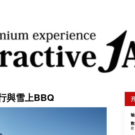
行與雪上BBQ
输
数
從