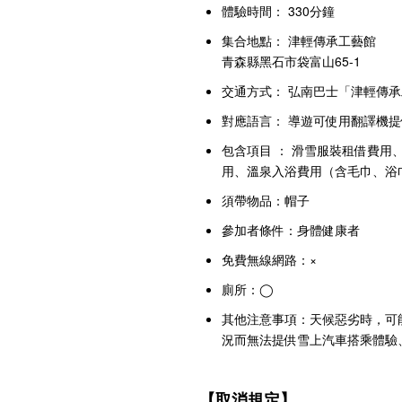
體驗時間： 330分鐘
集合地點：
津輕傳承工藝館
青森縣黑石市袋富山65-1
交通方式： 弘南巴士「津輕傳
對應語言： 導遊可使用翻譯機
包含項目 ： 滑雪服裝租借費用
用、溫泉入浴費用（含毛巾、浴
須帶物品：帽子
參加者條件：身體健康者
免費無線網路：×
廁所：◯
其他注意事項：天候惡劣時，可
況而無法提供雪上汽車搭乘體驗
【取消規定】