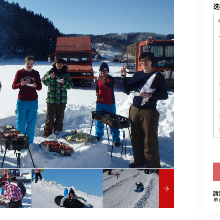
选
請
单