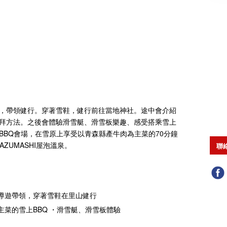
，帶領健行。穿著雪鞋，健行前往當地神社。途中會介紹
拜方法。之後會體驗滑雪艇、滑雪板樂趣、感受搭乘雪上
BBQ會場，在雪原上享受以青森縣產牛肉為主菜的70分鐘
ZUMASHI屋泡溫泉。
聯
導遊帶領，穿著雪鞋在里山健行
主菜的雪上BBQ ・滑雪艇、滑雪板體驗