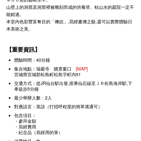
山壁上的洞窟及洞窟裡被雕刻而成的供養塔、枯山水的庭院一定不
能錯過。
本堂內色彩豐富奪目的「襖絵」,寫經畫佛之餘,還可以實際體驗日
本美術之美。
【重要資訊】
體驗時間：40分鐘
集合地點：
瑞嚴寺 購票窗口
[MAP]
宮城県宮城郡松島町松島字町内91
交通方式：從JR仙台駅出發,搭乘仙石線至ＪＲ松島海岸駅,下
車徒歩5分鐘
最少舉辦人數：2人
對應語言：英語（打招呼程度的簡單溝通可）
包含項目：
・參拜金額
・寫經費用
・紀念品（寫經用的筆）