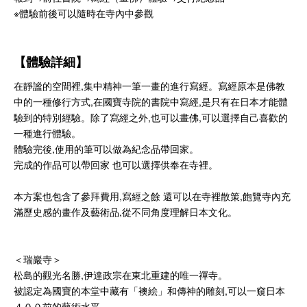
※體驗前後可以隨時在寺內中參觀
【體驗詳細】
在靜謐的空間裡,集中精神一筆一畫的進行寫經。寫經原本是佛教
中的一種修行方式,在國寶寺院的書院中寫經,是只有在日本才能體
驗到的特別經驗。除了寫經之外,也可以畫佛,可以選擇自己喜歡的
一種進行體驗。
體驗完後,使用的筆可以做為紀念品帶回家。
完成的作品可以帶回家 也可以選擇供奉在寺裡。
本方案也包含了參拜費用,寫經之餘 還可以在寺裡散策,飽覽寺內充
滿歷史感的畫作及藝術品,從不同角度理解日本文化。
＜瑞巖寺＞
松島的觀光名勝,伊達政宗在東北重建的唯一禪寺。
被認定為國寶的本堂中藏有「襖絵」和傳神的雕刻,可以一窺日本
４００前的藝術水平。