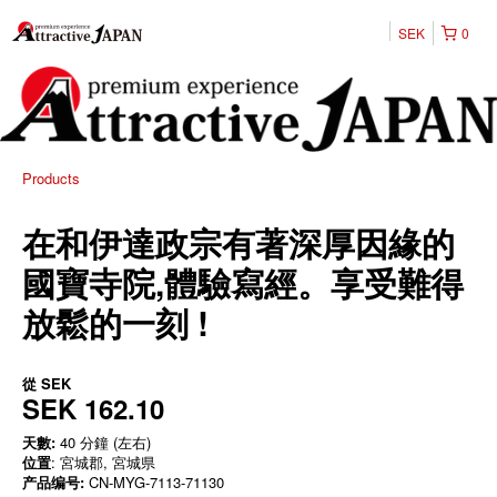
SEK
0
Products
在和伊達政宗有著深厚因緣的
國寶寺院,體驗寫經。享受難得
放鬆的一刻 !
從
SEK
SEK 162.10
天數:
40 分鐘 (左右)
位置
: 宮城郡, 宮城県
产品编号:
CN-MYG-7113-71130