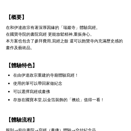
【概要】
在和伊達政宗有著深厚因緣的「瑞巖寺」體驗寫經。
在國寶寺院的書院寫經 更能放鬆精神,重振身心。
本方案也包含了參拜費用,寫經之餘 還可以飽覽寺內充滿歷史感的
畫作及藝術品。
【體驗特色】
在由伊達政宗重建的寺廟體驗寫經！
使用的筆可以帶回家做紀念
可以選擇寫經或畫佛
存放在國寶本堂,以金箔裝飾的「襖絵」值得一看！
【體驗流程】
報到→前往書院→寫經（畫佛）體驗→交付紀念品