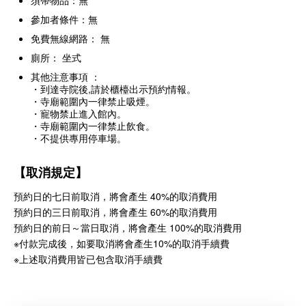
須帶物品：無
參加者條件：無
免費無線網路： 無
廁所： 坐式
其他注意事項 ：
・到達寺院後,請於櫃檯出示預約情報。
・寺廟範圍內一律禁止吸煙。
・寵物禁止進入館內。
・寺廟範圍內一律禁止飲食。
・不提供專用停車場。
【取消規定】
預約日的七日前取消，將會產生 40%的取消費用
預約日的三日前取消，將會產生 60%的取消費用
預約日的前日～當日取消，將會產生 100%的取消費用
※付款完成後，如要取消將會產生10%的取消手續費
※上述取消費用皆已包含取消手續費