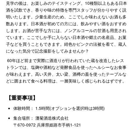
見学の後は、お楽しみのテイスティング。10種類以上もある日本
酒を試飲でき、香りや味の特徴を専門スタッフが分かりやすく説
明いたします。少量生産のため、ここでしか味わえないお酒も多
数あります。日本酒が初めての方には、飲みやすい酒をおすすめ
します。お酒が苦手な方には、ノンアルコールの甘酒も用意され
ています。ここでしか手に入らない日本酒や郷土の名産品、お菓
子などを買うこともできます。紺色かピンクの法被を着て、蔵人
になった気分で記念撮影をしてみませんか？
60年ほど前まで実際に酒造りが行われていた蔵を改造したレス
トランでは、塩麹や酒粕など発酵食品を使ったヘルシーなお食事
が味わえます。高い天井、太い梁、酒樽の蓋を使ったテーブルな
どに囲まれて食べる料理は、一層美味しく感じられるはずです。
【重要事項】
体験時間： 1.5時間(オプションを選択時は3時間)
集合場所： 灘菊酒造株式会社
〒670-0972 兵庫県姫路市手柄1-121