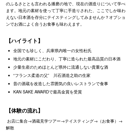
のふるさととも言われる播磨の地で、現在の酒造りについて学べ
ます。地元の素材を使って丁寧に手造りされた、ここでしか味わ
えない日本酒を存分にテイスティングしてみませんか？オプショ
ンでお酒によく合うお食事も味わえます。
【ハイライト】
全国でも珍しく、兵庫県内唯一の女性杜氏
地元の素材にこだわり、丁寧に造られた最高品質の日本酒
少量生産のためほとんど県外に流通しない貴重な酒
“フランス柔道の父” 川石酒造之助の生家
昔の酒蔵を改造した雰囲気の良いレストランで食事
KAN SAKE AWARDで最高金賞を受賞
【体験の流れ】
お店に集合→酒蔵見学ツアー→テイスティング→（お食事）→
解散