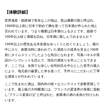
【体験詳細】
世界遺産・姫路城で有名なこの地は、昔は播磨の国と呼ばれ、
1300年以上前に日本で初めて麹を使って日本酒が作られた地と
言われています。つまり播磨は日本酒のふるさとです。姫路で
100年以上続く酒蔵を訪ね、日本酒に親しんでみませんか？
100年以上の歴史ある木造蔵をゆっくりとめぐりましょう。蔵の
中に入り、創業当時に使われていた酒造りの道具を見ると100年
前にタイムスリップしたような気分になれます。写真パネルや英
語のパンフレットを読んで、現在の酒造りを学ぶこともできま
す。ここでは、全国でも珍しい女性杜氏を中心とした若手の蔵人
により、地元産の厳選した米を使って、手作りにこだわった丁寧
な酒造りが行われています。
ここで生まれた酒は、国内外の様々なコンテストで多数受賞して
います。最上級の大吟醸酒には、フランスの柔道界の発展に貢献
し“フランス柔道の父”と呼ばれた、創業者の弟の名前が付けられ
います。