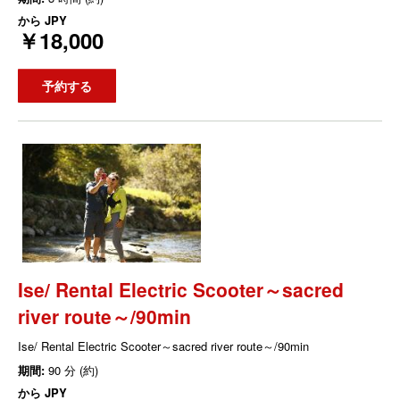
から
JPY
￥18,000
予約する
Ise/ Rental Electric Scooter～sacred
river route～/90min
Ise/ Rental Electric Scooter～sacred river route～/90min
期間:
90 分 (約)
から
JPY