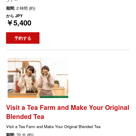
期間:
2 時間 (約)
から
JPY
￥5,400
予約する
Visit a Tea Farm and Make Your Original
Blended Tea
Visit a Tea Farm and Make Your Original Blended Tea
期間:
70 分 (約)