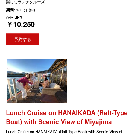
楽しむランチクルーズ
期間:
150 分 (約)
から
JPY
￥10,250
予約する
Lunch Cruise on HANAIKADA (Raft-Type
Boat) with Scenic View of Miyajima
Lunch Cruise on HANAIKADA (Raft-Type Boat) with Scenic View of