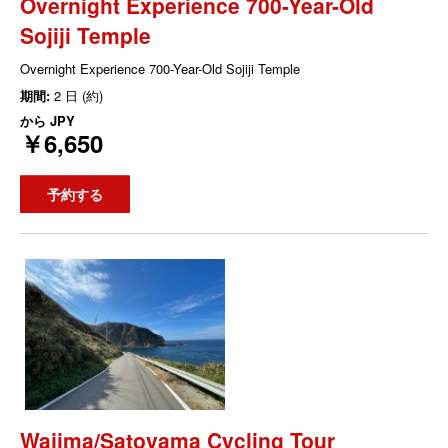
Overnight Experience 700-Year-Old
Sojiji Temple
Overnight Experience 700-Year-Old Sojiji Temple
期間:
2 日 (約)
から
JPY
￥6,650
予約する
Wajima/Satoyama Cycling Tour