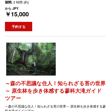
期間:
2 時間 (約)
から
JPY
￥15,000
予約する
～森の不思議な住人！知られざる苔の世界
～ 原生林を歩き体感する蓼科大滝ガイド
ツアー
～森の不思議な住人！知られざる苔の世界～ 原生林を歩き体感する蓼
科大滝ガイドツアー