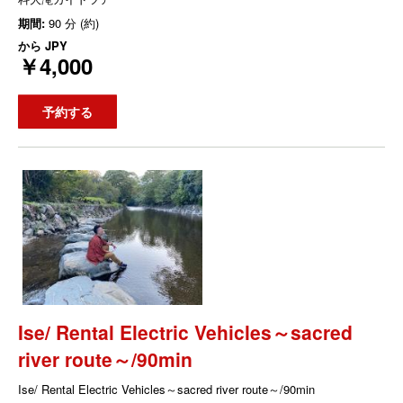
期間:
90 分 (約)
から
JPY
￥4,000
予約する
Ise/ Rental Electric Vehicles～sacred
river route～/90min
Ise/ Rental Electric Vehicles～sacred river route～/90min