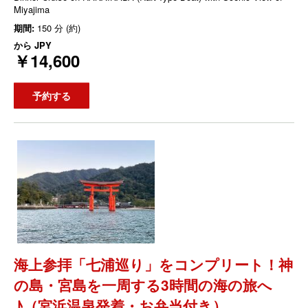
Miyajima
期間:
150 分 (約)
から
JPY
￥14,600
予約する
海上参拝「七浦巡り」をコンプリート！神
の島・宮島を一周する3時間の海の旅へ
♪（宮浜温泉発着・お弁当付き）