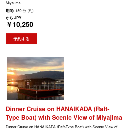
Miyajima
期間:
150 分 (約)
から
JPY
￥10,250
予約する
Dinner Cruise on HANAIKADA (Raft-
Type Boat) with Scenic View of Miyajima
Dinner Cruise on HANAIKADA (Raft-Type Boat) with Scenic View of