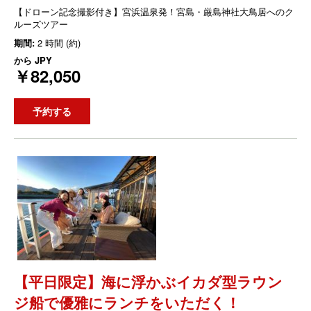
【ドローン記念撮影付き】宮浜温泉発！宮島・厳島神社大鳥居へのク
ルーズツアー
期間:
2 時間 (約)
から
JPY
￥82,050
予約する
【平日限定】海に浮かぶイカダ型ラウン
ジ船で優雅にランチをいただく！